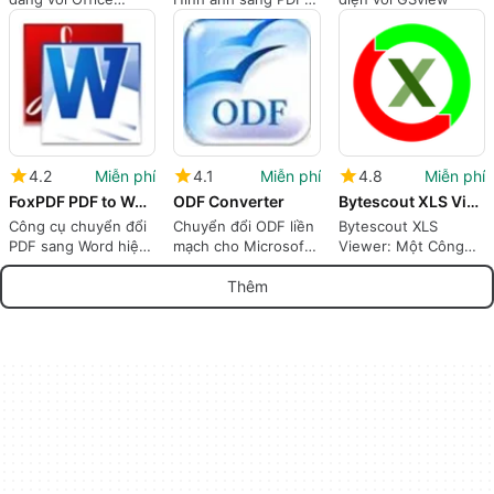
Reader
Hiệu quả
4.2
Miễn phí
4.1
Miễn phí
4.8
Miễn phí
FoxPDF PDF to Word Converter
ODF Converter
Bytescout XLS Viewer
Công cụ chuyển đổi
Chuyển đổi ODF liền
Bytescout XLS
PDF sang Word hiệu
mạch cho Microsoft
Viewer: Một Công
quả
Office
Cụ XLS Nhẹ
Thêm