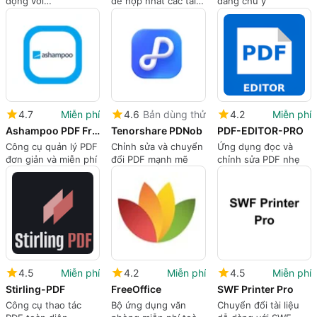
động với
để hợp nhất các tài
đáng chú ý
PersonalBrain
liệu PDF khác nhau
4.7
Miễn phí
4.6
Bản dùng thử
4.2
Miễn phí
Ashampoo PDF Free
Tenorshare PDNob
PDF-EDITOR-PRO
Công cụ quản lý PDF
Chỉnh sửa và chuyển
Ứng dụng đọc và
đơn giản và miễn phí
đổi PDF mạnh mẽ
chỉnh sửa PDF nhẹ
4.5
Miễn phí
4.2
Miễn phí
4.5
Miễn phí
Stirling-PDF
FreeOffice
SWF Printer Pro
Công cụ thao tác
Bộ ứng dụng văn
Chuyển đổi tài liệu