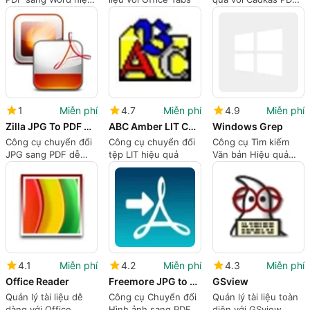
quả
Editor
1
Miễn phí
4.7
Miễn phí
4.9
Miễn phí
Zilla JPG To PDF Converter
ABC Amber LIT Converter
Windows Grep
Công cụ chuyển đổi
Công cụ chuyển đổi
Công cụ Tìm kiếm
JPG sang PDF dễ
tệp LIT hiệu quả
Văn bản Hiệu quả
dàng
cho Windows
4.1
Miễn phí
4.2
Miễn phí
4.3
Miễn phí
Office Reader
Freemore JPG to PDF Converter
GSview
Quản lý tài liệu dễ
Công cụ Chuyển đổi
Quản lý tài liệu toàn
dàng với Office
Hình ảnh sang PDF
diện với GSview