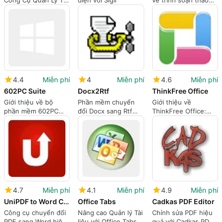
Công Cụ Quản Lý Tài
diện với Sigil
về trình soạn thảo
Liệu Miễn Phí
Sublime Text
4.4
Miễn phí
4
Miễn phí
4.6
Miễn phí
602PC Suite
Docx2Rtf
ThinkFree Office
Giới thiệu về bộ
Phần mềm chuyển
Giới thiệu về
phần mềm 602PC
đổi Docx sang Rtf
ThinkFree Office:
Suite
miễn phí
Giải pháp văn phòng
đa nền tảng
4.7
Miễn phí
4.1
Miễn phí
4.9
Miễn phí
UniPDF to Word Converter
Office Tabs
Cadkas PDF Editor
Công cụ chuyển đổi
Nâng cao Quản lý Tài
Chỉnh sửa PDF hiệu
PDF sang Word hiệu
liệu với Office Tabs
quả với Cadkas PDF