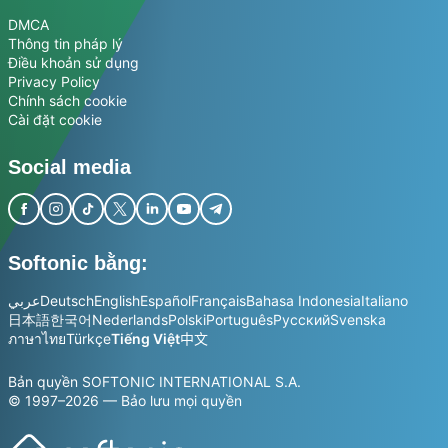
DMCA
Thông tin pháp lý
Điều khoản sử dụng
Privacy Policy
Chính sách cookie
Cài đặt cookie
Social media
Softonic bằng:
عربي
Deutsch
English
Español
Français
Bahasa Indonesia
Italiano
日本語
한국어
Nederlands
Polski
Português
Русский
Svenska
ภาษาไทย
Türkçe
Tiếng Việt
中文
Bản quyền SOFTONIC INTERNATIONAL S.A.
© 1997–2026 — Bảo lưu mọi quyền