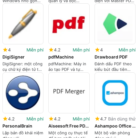
Windows nhỏ gọn
quản lý và đọc
diện với Master PDF
cho các thư viện
truyện tranh nâng
Editor
tham khảo lớn ngoại
cao cho những người
tuyến
sưu tập Windows
4
Miễn phí
4.2
Miễn phí
4
Miễn phí
DigiSigner
pdfMachine
Drawboard PDF
DigiSigner: một công
pdfMachine: Máy in
Đánh dấu PDF theo
cụ chữ ký điện tử tập
ảo tạo PDF và tự
kiểu bút đầu tiên
trung cho quy trình
động hóa cho doanh
được tối ưu hóa cho
hợp đồng hàng ngày
nghiệp
các thiết bị bút
Windows
4.2
Miễn phí
4.2
Miễn phí
4.7
Bản dùng thử
PersonalBrain
Aiseesoft Free PDF Merger
Ashampoo Office Free
Lập bản đồ khái niệm
Một công cụ thực tế
Một bộ văn phòng