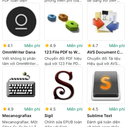
PDF toàn diện
phòng miễn phí toàn
dễ dàng với SWF
diện cho Windows
Printer Pro
4.1
Miễn phí
4.9
Miễn phí
4.7
Miễn phí
OmmWriter Dana
123 File PDF to Word
AVS Document Converter
Viết không bị phân
Chuyển đổi PDF hiệu
Chuyển đổi Tài liệu
tâm với OmmWriter
quả với 123 File PDF
Hiệu quả với AVS
Dana
sang Word
Document Converter
4.9
Miễn phí
4.5
Miễn phí
4.5
Miễn phí
Mecanografiax
Sigil
Sublime Text
Mecanografiax: Một
Chỉnh sửa EPUB toàn
Đánh giá toàn diện