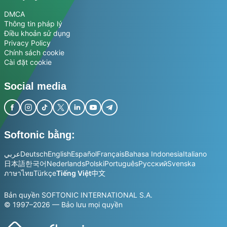
DMCA
Thông tin pháp lý
Điều khoản sử dụng
Privacy Policy
Chính sách cookie
Cài đặt cookie
Social media
Softonic bằng:
عربي
Deutsch
English
Español
Français
Bahasa Indonesia
Italiano
日本語
한국어
Nederlands
Polski
Português
Русский
Svenska
ภาษาไทย
Türkçe
Tiếng Việt
中文
Bản quyền SOFTONIC INTERNATIONAL S.A.
© 1997–2026 — Bảo lưu mọi quyền