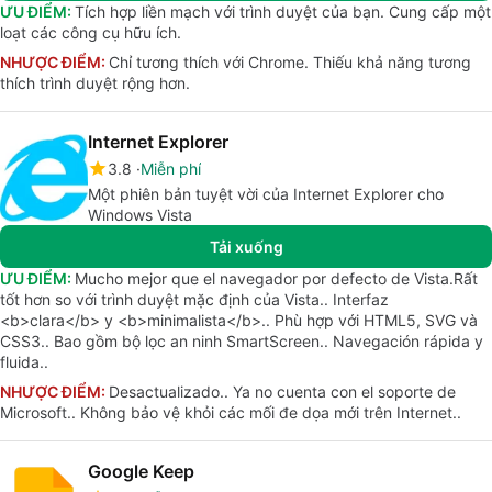
ƯU ĐIỂM:
Tích hợp liền mạch với trình duyệt của bạn. Cung cấp một
loạt các công cụ hữu ích.
NHƯỢC ĐIỂM:
Chỉ tương thích với Chrome. Thiếu khả năng tương
thích trình duyệt rộng hơn.
Internet Explorer
3.8
Miễn phí
Một phiên bản tuyệt vời của Internet Explorer cho
Windows Vista
Tải xuống
ƯU ĐIỂM:
Mucho mejor que el navegador por defecto de Vista.Rất
tốt hơn so với trình duyệt mặc định của Vista.. Interfaz
<b>clara</b> y <b>minimalista</b>.. Phù hợp với HTML5, SVG và
CSS3.. Bao gồm bộ lọc an ninh SmartScreen.. Navegación rápida y
fluida..
NHƯỢC ĐIỂM:
Desactualizado.. Ya no cuenta con el soporte de
Microsoft.. Không bảo vệ khỏi các mối đe dọa mới trên Internet..
Google Keep