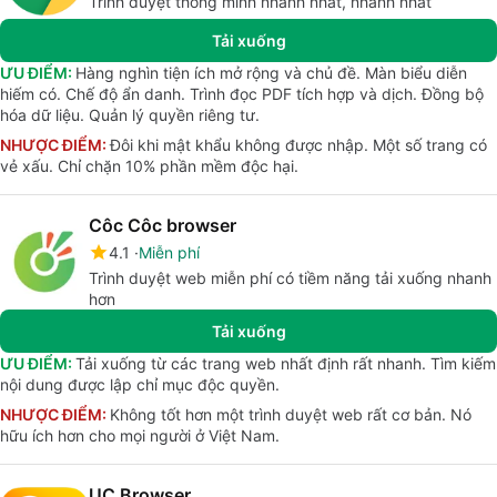
Trình duyệt thông minh nhanh nhất, nhanh nhất
Tải xuống
ƯU ĐIỂM:
Hàng nghìn tiện ích mở rộng và chủ đề. Màn biểu diễn
hiếm có. Chế độ ẩn danh. Trình đọc PDF tích hợp và dịch. Đồng bộ
hóa dữ liệu. Quản lý quyền riêng tư.
NHƯỢC ĐIỂM:
Đôi khi mật khẩu không được nhập. Một số trang có
vẻ xấu. Chỉ chặn 10% phần mềm độc hại.
Côc Côc browser
4.1
Miễn phí
Trình duyệt web miễn phí có tiềm năng tải xuống nhanh
hơn
Tải xuống
ƯU ĐIỂM:
Tải xuống từ các trang web nhất định rất nhanh. Tìm kiếm
nội dung được lập chỉ mục độc quyền.
NHƯỢC ĐIỂM:
Không tốt hơn một trình duyệt web rất cơ bản. Nó
hữu ích hơn cho mọi người ở Việt Nam.
UC Browser