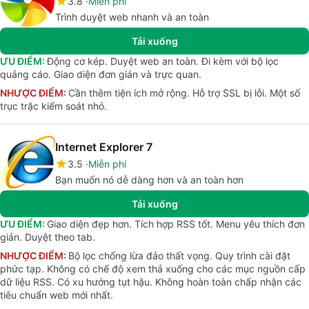
3.8
Miễn phí
Trình duyệt web nhanh và an toàn
Tải xuống
ƯU ĐIỂM:
Động cơ kép. Duyệt web an toàn. Đi kèm với bộ lọc
quảng cáo. Giao diện đơn giản và trực quan.
NHƯỢC ĐIỂM:
Cần thêm tiện ích mở rộng. Hỗ trợ SSL bị lỗi. Một số
trục trặc kiểm soát nhỏ.
Internet Explorer 7
3.5
Miễn phí
Bạn muốn nó dễ dàng hơn và an toàn hơn
Tải xuống
ƯU ĐIỂM:
Giao diện đẹp hơn. Tích hợp RSS tốt. Menu yêu thích đơn
giản. Duyệt theo tab.
NHƯỢC ĐIỂM:
Bộ lọc chống lừa đảo thất vọng. Quy trình cài đặt
phức tạp. Không có chế độ xem thả xuống cho các mục nguồn cấp
dữ liệu RSS. Có xu hướng tụt hậu. Không hoàn toàn chấp nhận các
tiêu chuẩn web mới nhất.