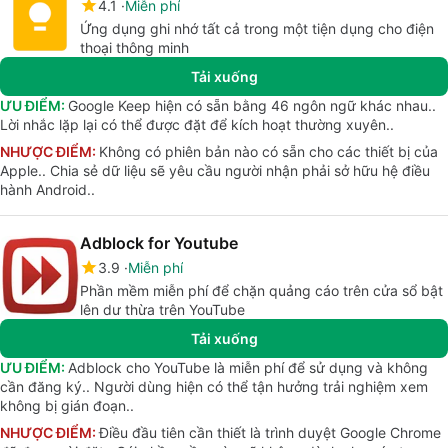
4.1
Miễn phí
Ứng dụng ghi nhớ tất cả trong một tiện dụng cho điện
thoại thông minh
Tải xuống
ƯU ĐIỂM:
Google Keep hiện có sẵn bằng 46 ngôn ngữ khác nhau..
Lời nhắc lặp lại có thể được đặt để kích hoạt thường xuyên..
NHƯỢC ĐIỂM:
Không có phiên bản nào có sẵn cho các thiết bị của
Apple.. Chia sẻ dữ liệu sẽ yêu cầu người nhận phải sở hữu hệ điều
hành Android..
Adblock for Youtube
3.9
Miễn phí
Phần mềm miễn phí để chặn quảng cáo trên cửa sổ bật
lên dư thừa trên YouTube
Tải xuống
ƯU ĐIỂM:
Adblock cho YouTube là miễn phí để sử dụng và không
cần đăng ký.. Người dùng hiện có thể tận hưởng trải nghiệm xem
không bị gián đoạn..
NHƯỢC ĐIỂM:
Điều đầu tiên cần thiết là trình duyệt Google Chrome