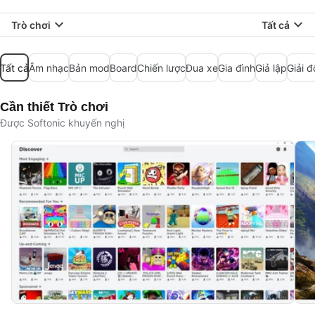
Trò chơi
Tất cả
Tất cả
Âm nhạc
Bản mod
Board
Chiến lược
Đua xe
Gia đình
Giả lập
Giải đ
Cần thiết Trò chơi
Được Softonic khuyến nghị