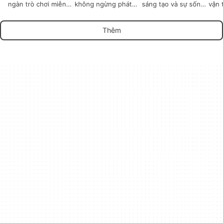
ngàn trò chơi miễn
không ngừng phát
sáng tạo và sự sống
vận 
phí
triển thống trị
còn
Châ
Thêm