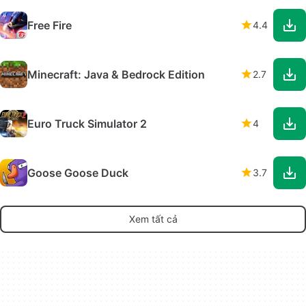
Free Fire
4.4
Minecraft: Java & Bedrock Edition
2.7
Euro Truck Simulator 2
4
Goose Goose Duck
3.7
Xem tất cả