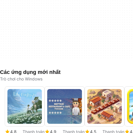
Các ứng dụng mới nhất
Trò chơi cho Windows
4.8
Thanh toán
4.9
Thanh toán
4.5
Thanh toán
4