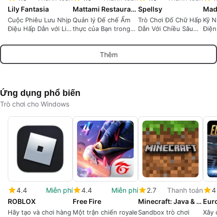
Lily Fantasia
Mattami Restaurant & Cafe Tycoon
Spellsy
Cuộc Phiêu Lưu Nhịp
Quản lý Đế chế Ẩm
Trò Chơi Đố Chữ Hấp
Kỹ N
Điệu Hấp Dẫn với Lily
thực của Bạn trong
Dẫn Với Chiều Sâu
Điện
Fantasia
Mattami Tycoon
Chiến Lược
xe m
cạnh
Thêm
lý
Ứng dụng phổ biến
Trò chơi cho Windows
4.4
Miễn phí
4.4
Miễn phí
2.7
Thanh toán
4
ROBLOX
Free Fire
Minecraft: Java & Bedrock Edition
Hãy tạo và chơi hàng
Một trận chiến royale
Sandbox trò chơi
Xây 