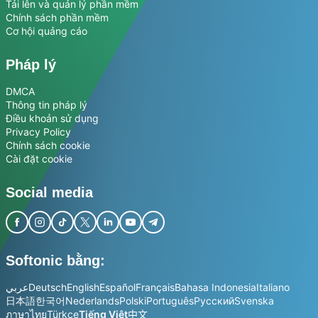
Tải lên và quản lý phần mềm
Chính sách phần mềm
Cơ hội quảng cáo
Pháp lý
DMCA
Thông tin pháp lý
Điều khoản sử dụng
Privacy Policy
Chính sách cookie
Cài đặt cookie
Social media
Softonic bằng:
عربي
Deutsch
English
Español
Français
Bahasa Indonesia
Italiano
日本語
한국어
Nederlands
Polski
Português
Русский
Svenska
ภาษาไทย
Türkçe
Tiếng Việt
中文