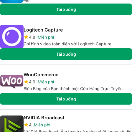
cầu
Tải xuống
Logitech Capture
4.8
Miễn phí
Ghi hình video toàn diện với Logitech Capture
Tải xuống
WooCommerce
4.9
Miễn phí
Biến Blog của Bạn thành một Cửa Hàng Trực Tuyến
Tải xuống
NVIDIA Broadcast
4
Miễn phí
NVIDIA Broadcast: Âm thanh và video chất lượng studio