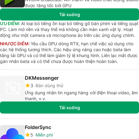
được tăng tốc bởi GPU
Tải xuống
ƯU ĐIỂM:
AI loại bỏ tiếng ồn loại bỏ tiếng gõ bàn phím và tiếng quạt
PC. Làm mờ nền và thay thế mà không cần màn xanh vật lý. Hoạt
động như một camera và microphone ảo trên các ứng dụng chính.
NHƯỢC ĐIỂM:
Yêu cầu GPU dòng RTX, hạn chế việc sử dụng cho
các hệ thống tương thích. Các hiệu ứng nâng cao hoặc beta làm
tăng tải GPU và có thể làm giảm tỷ lệ khung hình. Liên lạc mắt được
gán nhãn beta và có thể chưa được hoàn thiện hoàn toàn.
DKMessenger
3
Bản dùng thử
Ứng dụng nhắn tin ngang hàng với điện thoại video, âm
thanh, v.v.
Tải xuống
FolderSync
5
Miễn phí