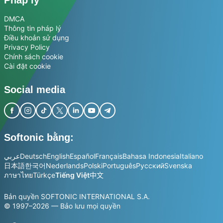
Pháp lý
DMCA
Thông tin pháp lý
Điều khoản sử dụng
Privacy Policy
Chính sách cookie
Cài đặt cookie
Social media
Softonic bằng:
عربي
Deutsch
English
Español
Français
Bahasa Indonesia
Italiano
日本語
한국어
Nederlands
Polski
Português
Русский
Svenska
ภาษาไทย
Türkçe
Tiếng Việt
中文
Bản quyền SOFTONIC INTERNATIONAL S.A.
© 1997–2026 — Bảo lưu mọi quyền