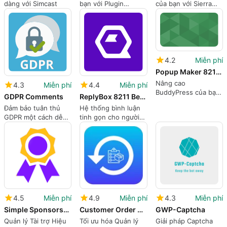
dàng với Simcast
bạn với Plugin
của bạn với Sierra
Seguros Promo
Addons
4.2
Miễn phí
Popup Maker 8211 BuddyPress Integration
Nâng cao
4.3
Miễn phí
4.4
Miễn phí
BuddyPress của bạn
GDPR Comments
ReplyBox 8211 Better WordPress Comments
với Popup Maker
Đảm bảo tuân thủ
Hệ thống bình luận
GDPR một cách dễ
tinh gọn cho người
dàng
dùng WordPress
4.5
Miễn phí
4.9
Miễn phí
4.3
Miễn phí
Simple Sponsorships
Customer Order History for WooCommerce
GWP-Captcha
Quản lý Tài trợ Hiệu
Tối ưu hóa Quản lý
Giải pháp Captcha