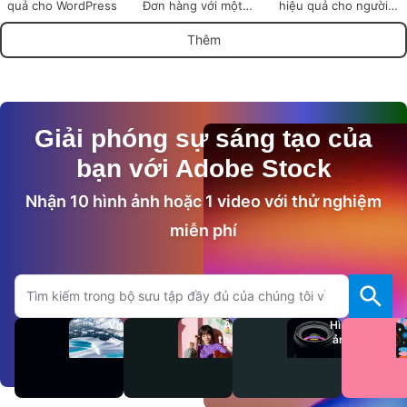
quả cho WordPress
Đơn hàng với một
hiệu quả cho người
Plugin Mạnh mẽ
dùng WordPress
Thêm
Giải phóng sự sáng tạo của
bạn với Adobe Stock
Nhận 10 hình ảnh hoặc 1 video với thử nghiệm
miễn phí
Tìm kiếm trên trang Adobe.com
Video
Âm
Hình
thanh
ảnh