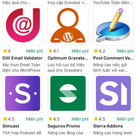
hiệu quả cho
truy cập Gravatar với
YouTube Toàn diện
WordPress
Plugin này
cho WordPress
4
Miễn phí
4.1
Miễn phí
4.2
Miễn phí
Dilli Email Validator
Optimum Gravatar Cache
Post Comment Validation
Xác thực Email Toàn
Lưu trữ cục bộ hiệu
Nâng cao việc gửi
diện cho WordPress
quả cho Gravatars
bình luận với xác
thực bình luận sau
khi đăng
4.5
Miễn phí
4.5
Miễn phí
4.5
Miễn phí
Simcast
Seguros Promo
Sierra Addons
Tích hợp Podcast dễ
Nâng cao Blog của
Nâng cao trang web