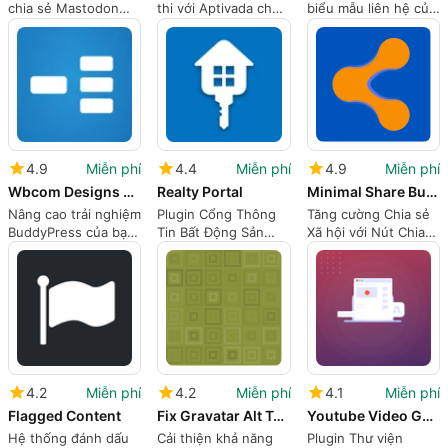
chia sẻ Mastodon
thi với Aptivada cho
biểu mẫu liên hệ của
của bạn trở nên
WP
bạn với CF7 EXPORT
mượt mà hơn
CSV
4.9
Miễn phí
4.4
Miễn phí
4.9
Miễn phí
Wbcom Designs BuddyPress Todo List
Realty Portal
Minimal Share Buttons
Nâng cao trải nghiệm
Plugin Cổng Thông
Tăng cường Chia sẻ
BuddyPress của bạn
Tin Bất Động Sản
Xã hội với Nút Chia
với danh sách việc
Toàn Diện cho
sẻ Tối thiểu
cần làm
WordPress
4.2
Miễn phí
4.2
Miễn phí
4.1
Miễn phí
Flagged Content
Fix Gravatar Alt Text amp Title Tag
Youtube Video Galleries with WP Youtube Gallery Plugin
Hệ thống đánh dấu
Cải thiện khả năng
Plugin Thư viện