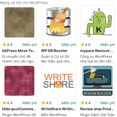
Mạng xã hội cho WordPress
4.8
Miễn phí
4.9
Miễn phí
4.9
Miễn phí
bbPress Move Topics
WP DB Booster
mypace Remove Comments Feed Link
Di chuyển chủ đề
Quản lý Cơ sở Dữ
Công cụ WordPress
nhanh cho các người
liệu Hiệu quả cho
nhẹ loại bỏ liên kết
điều hành bbPress
WordPress
nguồn cấp bình luận
trên WordPress
từ tiêu đề
4.4
Miễn phí
4.9
Miễn phí
4.4
Miễn phí
Hide quotComments are closedquot
WriteShare Writing Community Platform
Review amp Product Review by Review Builder
Plugin WordPress tối
Biến WordPress
Plugin Đánh Giá Toàn