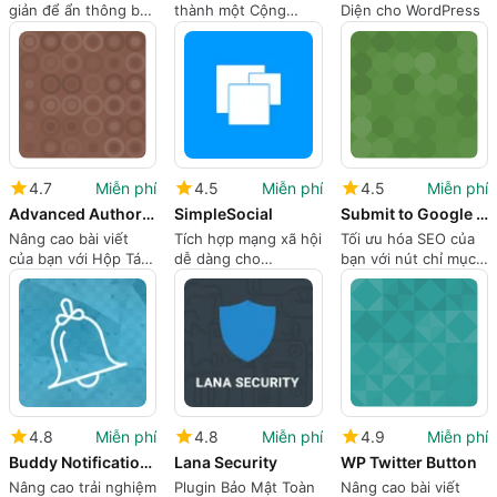
giản để ẩn thông báo
thành một Cộng
Diện cho WordPress
đóng bình luận
đồng Viết
4.7
Miễn phí
4.5
Miễn phí
4.5
Miễn phí
Advanced Author Box
SimpleSocial
Submit to Google Index Button
Nâng cao bài viết
Tích hợp mạng xã hội
Tối ưu hóa SEO của
của bạn với Hộp Tác
dễ dàng cho
bạn với nút chỉ mục
Giả Nâng Cao
WordPress
Google
4.8
Miễn phí
4.8
Miễn phí
4.9
Miễn phí
Buddy Notification Bell
Lana Security
WP Twitter Button
Nâng cao trải nghiệm
Plugin Bảo Mật Toàn
Nâng cao bài viết