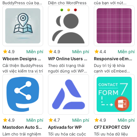
BuddyPress của bạn
Diện cho WordPress
của bạn với nút
với thông báo
Twitter WP
4.9
Miễn phí
4.9
Miễn phí
4.4
Miễn phí
Wbcom Designs Check-ins for BuddyPress Activity
WP Online Users Stats
Responsive oEmbed
Cải thiện BuddyPress
Theo dõi trạng thái
Duy trì tỷ lệ khía
với việc kiểm tra vị trí
người dùng với WP
cạnh với oEmbed
Online Users Stats
đáp ứng
4.9
Miễn phí
4.7
Miễn phí
4.9
Miễn phí
Mastodon Auto Share
Aptivada for WP
CF7 EXPORT CSV
Làm cho trải nghiệm
Tối ưu hóa các cuộc
Tối ưu hóa dữ liệu