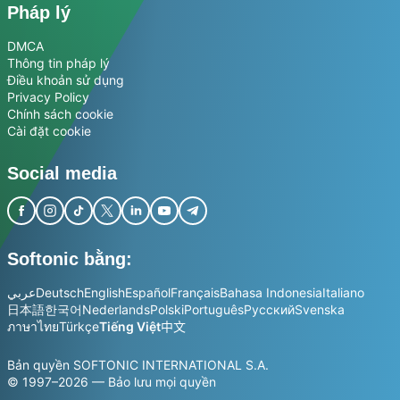
Pháp lý
DMCA
Thông tin pháp lý
Điều khoản sử dụng
Privacy Policy
Chính sách cookie
Cài đặt cookie
Social media
Softonic bằng:
عربي
Deutsch
English
Español
Français
Bahasa Indonesia
Italiano
日本語
한국어
Nederlands
Polski
Português
Русский
Svenska
ภาษาไทย
Türkçe
Tiếng Việt
中文
Bản quyền SOFTONIC INTERNATIONAL S.A.
© 1997–2026 — Bảo lưu mọi quyền