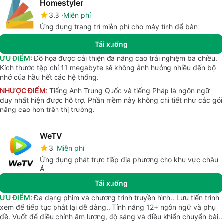
Homestyler
3.8
Miễn phí
Ứng dụng trang trí miễn phí cho máy tính để bàn
Tải xuống
ƯU ĐIỂM:
Đồ họa được cải thiện đã nâng cao trải nghiệm ba chiều.
Kích thước tệp chỉ 11 megabyte sẽ không ảnh hưởng nhiều đến bộ
nhớ của hầu hết các hệ thống.
NHƯỢC ĐIỂM:
Tiếng Anh Trung Quốc và tiếng Pháp là ngôn ngữ
duy nhất hiện được hỗ trợ. Phần mềm này không chi tiết như các gói
nâng cao hơn trên thị trường.
WeTV
3
Miễn phí
Ứng dụng phát trực tiếp địa phương cho khu vực châu
Á
Tải xuống
ƯU ĐIỂM:
Đa dạng phim và chương trình truyền hình.. Lưu tiến trình
xem để tiếp tục phát lại dễ dàng.. Tính năng 12+ ngôn ngữ và phụ
đề. Vuốt để điều chỉnh âm lượng, độ sáng và điều khiển chuyển bài..