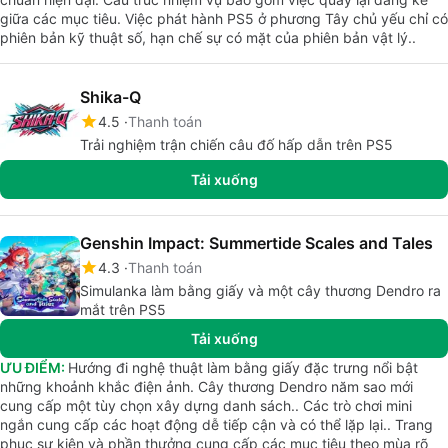
giữa các mục tiêu. Việc phát hành PS5 ở phương Tây chủ yếu chỉ có
phiên bản kỹ thuật số, hạn chế sự có mặt của phiên bản vật lý..
Shika-Q
4.5
Thanh toán
Trải nghiệm trận chiến câu đố hấp dẫn trên PS5
Tải xuống
Genshin Impact: Summertide Scales and Tales
4.3
Thanh toán
Simulanka làm bằng giấy và một cây thương Dendro ra
mắt trên PS5
Tải xuống
ƯU ĐIỂM:
Hướng đi nghệ thuật làm bằng giấy đặc trưng nổi bật
những khoảnh khắc điện ảnh. Cây thương Dendro năm sao mới
cung cấp một tùy chọn xây dựng danh sách.. Các trò chơi mini
ngắn cung cấp các hoạt động dễ tiếp cận và có thể lặp lại.. Trang
phục sự kiện và phần thưởng cung cấp các mục tiêu theo mùa rõ