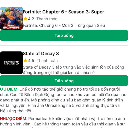
Fortnite: Chapter 6 - Season 3: Super
4.2
Thanh toán
Fortnite: Chương 6 - Mùa 3: Tổng quan Siêu
Tải xuống
State of Decay 3
4.5
Thanh toán
State of Decay 3 tập trung vào việc sinh tồn của cộng
đồng trong một thế giới kinh dị chia sẻ
Tải xuống
ƯU ĐIỂM:
Chế độ hợp tác thế giới chung hỗ trợ tối đa bốn người
chơi. Các Tổ Bệnh Dịch Động tạo ra các khu vực có mối đe dọa cao
đang phát triển. Mô phỏng định cư sâu bao gồm quản lý tinh thần
và tài nguyên. Hình ảnh Unreal Engine 5 với ánh sáng thực tế và
hiệu ứng thời tiết.
NHƯỢC ĐIỂM:
Permadeath khiến việc mất nhân vật trở nên có ảnh
hưởng vĩnh viễn.. Các hệ thống thanh toán yêu cầu thời gian và sự