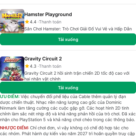
Hamster Playground
4.4
Thanh toán
Sân Chơi Hamster: Trò Chơi Giải Đố Vui Vẻ và Hấp Dẫn
Tải xuống
Gravity Circuit 2
4.3
Thanh toán
Gravity Circuit 2 hồi sinh trận chiến 2D tốc độ cao với
hai nhân vật chính
Tải xuống
ƯU ĐIỂM:
Việc chuyển đổi phế liệu của Cable thêm quản lý đạn
dược chiến thuật. Nhạc nền năng lượng cao gốc của Dominic
Ninmark làm tăng cường các cuộc gặp gỡ. Các hoạt hình 2D tinh
chỉnh làm sắc nét nhịp độ và khả năng phản hồi của trò chơi. Đã xác
nhận cho PlayStation 5 và khả năng chơi chéo trong các thông báo.
NHƯỢC ĐIỂM:
Chỉ chơi đơn, vì vậy không có chế độ hợp tác cho
các nhóm. Phát hành dự kiến vào năm 2027 trì hoãn quyền truy cập