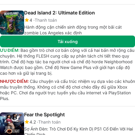
Dead Island 2: Ultimate Edition
4
Thanh toán
Hành động cận chiến sinh động trong một bãi cát
zombie Los Angeles xác định
Tải xuống
ƯU ĐIỂM:
Bao gồm trò chơi cơ bản cộng với cả hai bản mở rộng câu
chuyện. Hệ thống FLESH cung cấp sự phân tách chi tiết theo quy
trình. Chế độ hợp tác ba người chơi và chế độ horde Neighborhood
Watch được bao gồm. Chế độ New Game Plus với giới hạn cấp độ
cao hơn và giữ lại trang bị.
NHƯỢC ĐIỂM:
Câu chuyện và cấu trúc nhiệm vụ dựa vào các khuôn
mẫu truyền thống. Không có chế độ chơi chéo đầy đủ giữa Xbox
hoặc PC. Chơi đa người trực tuyến yêu cầu internet và PlayStation
Plus.
Fear the Spotlight
4.2
Thanh toán
Sợ Ánh Đèn: Trò Chơi Đố Kỵ Kinh Dị PS1 Cổ Điển Với Hai
Chiến Dịch