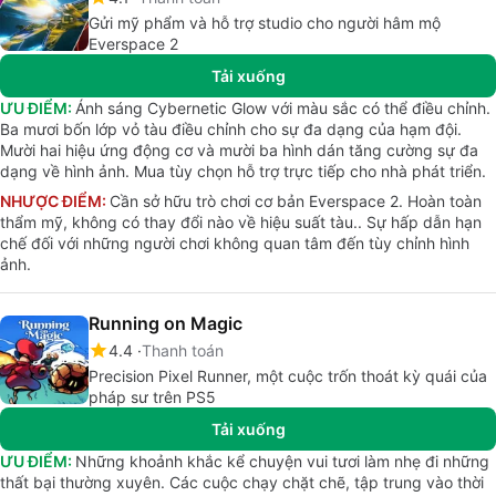
Gửi mỹ phẩm và hỗ trợ studio cho người hâm mộ
Everspace 2
Tải xuống
ƯU ĐIỂM:
Ánh sáng Cybernetic Glow với màu sắc có thể điều chỉnh.
Ba mươi bốn lớp vỏ tàu điều chỉnh cho sự đa dạng của hạm đội.
Mười hai hiệu ứng động cơ và mười ba hình dán tăng cường sự đa
dạng về hình ảnh. Mua tùy chọn hỗ trợ trực tiếp cho nhà phát triển.
NHƯỢC ĐIỂM:
Cần sở hữu trò chơi cơ bản Everspace 2. Hoàn toàn
thẩm mỹ, không có thay đổi nào về hiệu suất tàu.. Sự hấp dẫn hạn
chế đối với những người chơi không quan tâm đến tùy chỉnh hình
ảnh.
Running on Magic
4.4
Thanh toán
Precision Pixel Runner, một cuộc trốn thoát kỳ quái của
pháp sư trên PS5
Tải xuống
ƯU ĐIỂM:
Những khoảnh khắc kể chuyện vui tươi làm nhẹ đi những
thất bại thường xuyên. Các cuộc chạy chặt chẽ, tập trung vào thời