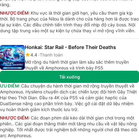
ràng.
NHƯỢC ĐIỂM:
Khu vực là thời gian giới hạn, yêu cầu tham gia kịp
thời. Bộ trang phục của Nilou là dành cho cửa hàng hơn là được trao
tại sự kiện. Các điều chỉnh tiến trình thay đổi nhịp độ cày boss. Nội
dung tập trung vào một sự kiện tự chứa thay vì mở rộng vĩnh viễn.
Honkai: Star Rail - Before Their Deaths
4.4
Thanh toán
Mở rộng du hành thời gian làm sâu sắc thêm truyền
thuyết về Amphoreus và trình bày PS5
Tải xuống
ƯU ĐIỂM:
Câu chuyện du hành thời gian mở rộng truyền thuyết về
Amphoreus. Hysilens chuyển dịch các chiến lược đội hình Gây Thiệt
Hại theo Thời Gian. Đầu ra 4K của PS5 và cảm giác haptic của
DualSense nâng cao phần trình bày. Việc gỡ cài đặt dữ liệu nhiệm
vụ hoàn thành giảm kích thước lưu trữ.
NHƯỢC ĐIỂM:
Các đoạn phim dài kéo dài thời gian chơi trong một
phiên.. Các giai đoạn thăng thiên mới tăng nhu cầu về vật liệu nông
nghiệp. Tốt nhất được trải nghiệm bởi những người chơi đã theo dõi
arc Amphoreus.