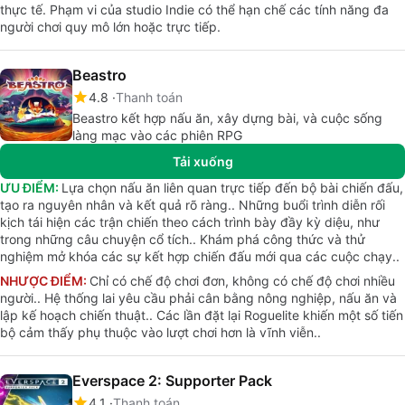
thực tế. Phạm vi của studio Indie có thể hạn chế các tính năng đa
người chơi quy mô lớn hoặc trực tiếp.
Beastro
4.8
Thanh toán
Beastro kết hợp nấu ăn, xây dựng bài, và cuộc sống
làng mạc vào các phiên RPG
Tải xuống
ƯU ĐIỂM:
Lựa chọn nấu ăn liên quan trực tiếp đến bộ bài chiến đấu,
tạo ra nguyên nhân và kết quả rõ ràng.. Những buổi trình diễn rối
kịch tái hiện các trận chiến theo cách trình bày đầy kỳ diệu, như
trong những câu chuyện cổ tích.. Khám phá công thức và thử
nghiệm mở khóa các sự kết hợp chiến đấu mới qua các cuộc chạy..
NHƯỢC ĐIỂM:
Chỉ có chế độ chơi đơn, không có chế độ chơi nhiều
người.. Hệ thống lai yêu cầu phải cân bằng nông nghiệp, nấu ăn và
lập kế hoạch chiến thuật.. Các lần đặt lại Roguelite khiến một số tiến
bộ cảm thấy phụ thuộc vào lượt chơi hơn là vĩnh viễn..
Everspace 2: Supporter Pack
4.1
Thanh toán