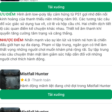
Tải xuống
ƯU ĐIỂM:
Hình ảnh low-poly lấy cảm hứng từ PS1 gợi nhớ đến nỗi
kinh hoàng của thanh thiếu niên những năm 90. Các tương tác câu
đố xúc giác sử dụng tua vít, cờ lê và hộp cầu chì. Hai chiến dịch tiết
lộ các quan điểm kể chuyện khác nhau. Thiết kế âm thanh khí
quyển tăng cường tâm trạng và căng thẳng.
NHƯỢC ĐIỂM:
Nhấn mạnh vào sự lén lút và tránh né hơn là chiến
đấu giới hạn sự đa dạng. Phạm vi tập trung, ngắn gọn có thể làm
thất vọng những người chơi muốn khám phá rộng rãi. Sự tập trung
vào câu chuyện thân mật làm giảm sức hấp dẫn đối với những
người chơi thích hành động.
Mistfall Hunter
4.9
Thanh toán
Hành động mãnh liệt đang chờ đợi trong Mistfall Hunter
Tải xuống
Mistfall Hunter