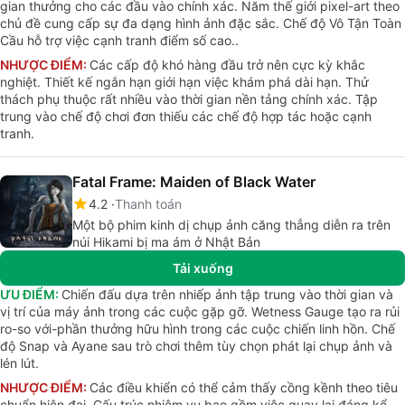
gian thưởng cho các đầu vào chính xác. Năm thế giới pixel-art theo
chủ đề cung cấp sự đa dạng hình ảnh đặc sắc. Chế độ Vô Tận Toàn
Cầu hỗ trợ việc cạnh tranh điểm số cao..
NHƯỢC ĐIỂM:
Các cấp độ khó hàng đầu trở nên cực kỳ khắc
nghiệt. Thiết kế ngắn hạn giới hạn việc khám phá dài hạn. Thử
thách phụ thuộc rất nhiều vào thời gian nền tảng chính xác. Tập
trung vào chế độ chơi đơn thiếu các chế độ hợp tác hoặc cạnh
tranh.
Fatal Frame: Maiden of Black Water
4.2
Thanh toán
Một bộ phim kinh dị chụp ảnh căng thẳng diễn ra trên
núi Hikami bị ma ám ở Nhật Bản
Tải xuống
ƯU ĐIỂM:
Chiến đấu dựa trên nhiếp ảnh tập trung vào thời gian và
vị trí của máy ảnh trong các cuộc gặp gỡ. Wetness Gauge tạo ra rủi
ro-so với-phần thưởng hữu hình trong các cuộc chiến linh hồn. Chế
độ Snap và Ayane sau trò chơi thêm tùy chọn phát lại chụp ảnh và
lén lút.
NHƯỢC ĐIỂM:
Các điều khiển có thể cảm thấy cồng kềnh theo tiêu
chuẩn hiện đại. Cấu trúc nhiệm vụ bao gồm việc quay lại đáng kể