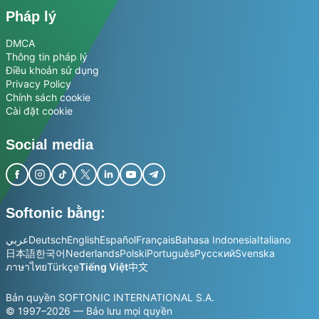
Pháp lý
DMCA
Thông tin pháp lý
Điều khoản sử dụng
Privacy Policy
Chính sách cookie
Cài đặt cookie
Social media
Softonic bằng:
عربي
Deutsch
English
Español
Français
Bahasa Indonesia
Italiano
日本語
한국어
Nederlands
Polski
Português
Русский
Svenska
ภาษาไทย
Türkçe
Tiếng Việt
中文
Bản quyền SOFTONIC INTERNATIONAL S.A.
© 1997–2026 — Bảo lưu mọi quyền