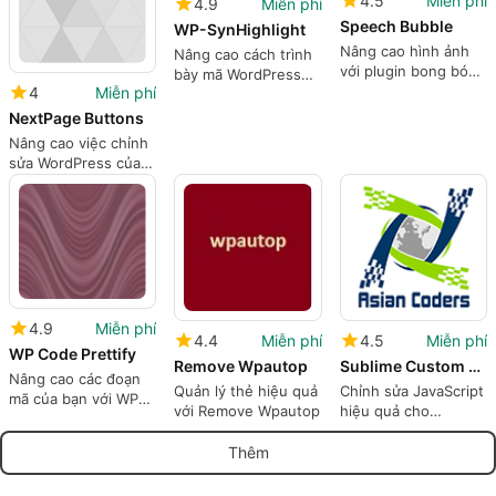
4.5
Miễn phí
4.9
Miễn phí
Speech Bubble
WP-SynHighlight
Nâng cao hình ảnh
Nâng cao cách trình
với plugin bong bóng
bày mã WordPress
thoại
4
Miễn phí
của bạn
NextPage Buttons
Nâng cao việc chỉnh
sửa WordPress của
bạn với các nút
NextPage
4.9
Miễn phí
4.4
Miễn phí
4.5
Miễn phí
WP Code Prettify
Remove Wpautop
Sublime Custom JS Editor
Nâng cao các đoạn
Quản lý thẻ hiệu quả
Chỉnh sửa JavaScript
mã của bạn với WP
với Remove Wpautop
hiệu quả cho
Code Prettify
WordPress
Thêm