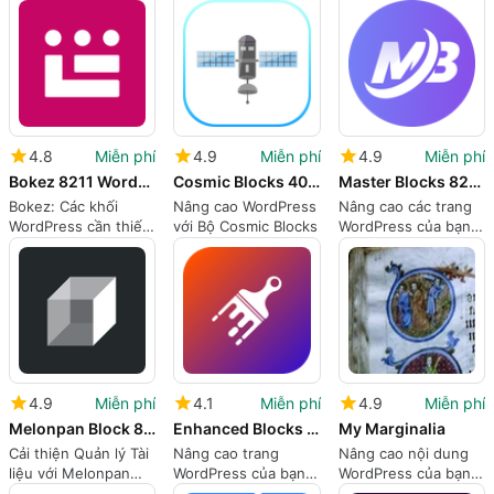
4.8
Miễn phí
4.9
Miễn phí
4.9
Miễn phí
Bokez 8211 WordPress 5 Blocks
Cosmic Blocks 40 Content Editor Bl...
Master Blocks 8211 Ultimate Gutenberg Blocks for Marketers
Bokez: Các khối
Nâng cao WordPress
Nâng cao các trang
WordPress cần thiết
với Bộ Cosmic Blocks
WordPress của bạn
cho năng suất
với Master Blocks
4.9
Miễn phí
4.1
Miễn phí
4.9
Miễn phí
Melonpan Block 8211 Container
Enhanced Blocks 8211 Page Builder Blocks for Gutenberg
My Marginalia
Cải thiện Quản lý Tài
Nâng cao trang
Nâng cao nội dung
liệu với Melonpan
WordPress của bạn
WordPress của bạn
Block
với các khối nâng
với My Marginalia