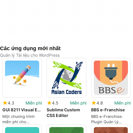
Các ứng dụng mới nhất
Quản lý Tài liệu cho WordPress
4.3
Miễn phí
4.5
Miễn phí
4.8
Miễn phí
GUI 8211 Visual Editor
Sublime Custom
BBS e-Franchise
CSS Editor
Một chương trình
BBS e-Franchise:
miễn phí cho
Plugin Quản Lý
WordPress, bởi
Nhượng Quyền Hiệu
JasmanXcrew.
Quả