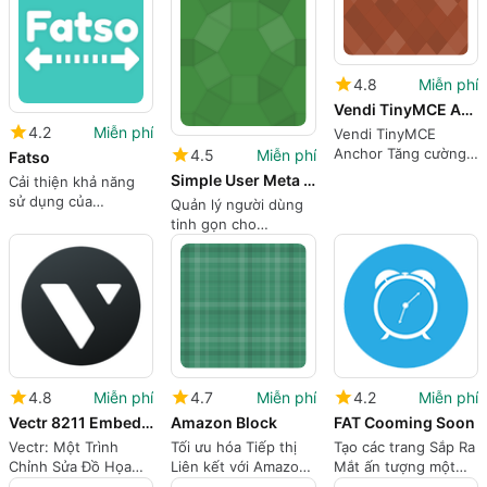
4.8
Miễn phí
Vendi TinyMCE Anchor
4.2
Miễn phí
Vendi TinyMCE
Anchor Tăng cường
4.5
Miễn phí
Fatso
Chỉnh sửa WordPress
Simple User Meta Editor
Cải thiện khả năng
sử dụng của
Quản lý người dùng
Gutenberg với Fatso
tinh gọn cho
WordPress
4.8
Miễn phí
4.7
Miễn phí
4.2
Miễn phí
Vectr 8211 Embedded Graphics Editor
Amazon Block
FAT Cooming Soon
Vectr: Một Trình
Tối ưu hóa Tiếp thị
Tạo các trang Sắp Ra
Chỉnh Sửa Đồ Họa
Liên kết với Amazon
Mắt ấn tượng một
WordPress Mạnh Mẽ
Block
cách dễ dàng