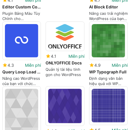
4.1
Miễn phí
4.7
Miễn phí
Editor Custom Color Palette
AI Block Editor
Plugin Bảng Màu Tùy
Nâng cao trải nghiệm
Chỉnh cho
WordPress của bạn
WordPress
với AI Block Editor
4.1
Miễn phí
ONLYOFFICE Docs
4.3
Miễn phí
4.9
Miễn phí
Quản lý tài liệu tinh
Query Loop Load More
WP Typograph Full
gọn cho WordPress
Nâng cao WordPress
Định dạng văn bản
của bạn với chức
hiệu quả với WP
năng Tải thêm
Typograph Full