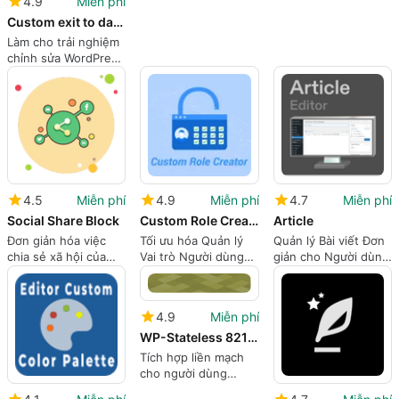
4.9
Miễn phí
Oxygen Builder
Custom exit to dashboard
Làm cho trải nghiệm
chỉnh sửa WordPress
của bạn trở nên
mượt mà hơn
4.5
Miễn phí
4.9
Miễn phí
4.7
Miễn phí
Social Share Block
Custom Role Creator CRC
Article
Đơn giản hóa việc
Tối ưu hóa Quản lý
Quản lý Bài viết Đơn
chia sẻ xã hội của
Vai trò Người dùng
giản cho Người dùng
bạn một cách dễ
với Trình tạo Vai trò
WordPress
dàng
Tùy chỉnh
4.9
Miễn phí
WP-Stateless 8211 Elementor Website Builder Addon
Tích hợp liền mạch
cho người dùng
Elementor