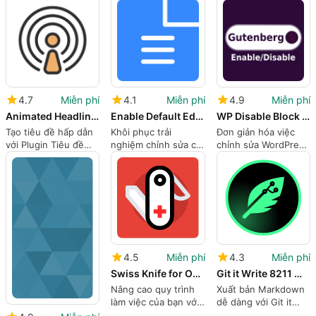
cao
4.7
Miễn phí
4.1
Miễn phí
4.9
Miễn phí
Animated Headline 8211 Visual Composer WPBakery Page Builder
Enable Default Editor
WP Disable Block Editor
Tạo tiêu đề hấp dẫn
Khôi phục trải
Đơn giản hóa việc
với Plugin Tiêu đề
nghiệm chỉnh sửa cổ
chỉnh sửa WordPress
Hoạt hình
điển
với Classic Editor
4.5
Miễn phí
4.3
Miễn phí
Swiss Knife for Oxygen Builder
Git it Write 8211 Write posts from GitHub
Nâng cao quy trình
Xuất bản Markdown
làm việc của bạn với
dễ dàng với Git it
Swiss Knife cho
Write