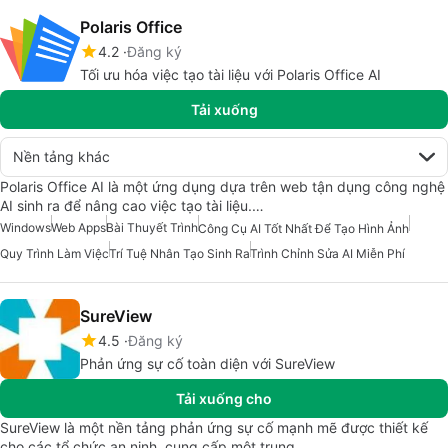
Polaris Office
4.2
Đăng ký
Tối ưu hóa việc tạo tài liệu với Polaris Office AI
Tải xuống
Nền tảng khác
Polaris Office AI là một ứng dụng dựa trên web tận dụng công nghệ
AI sinh ra để nâng cao việc tạo tài liệu.…
Windows
Web Apps
Bài Thuyết Trình
Công Cụ AI Tốt Nhất Để Tạo Hình Ảnh
Quy Trình Làm Việc
Trí Tuệ Nhân Tạo Sinh Ra
Trình Chỉnh Sửa AI Miễn Phí
SureView
4.5
Đăng ký
Phản ứng sự cố toàn diện với SureView
Tải xuống cho
SureView là một nền tảng phản ứng sự cố mạnh mẽ được thiết kế
cho các tổ chức an ninh, cung cấp một trung…