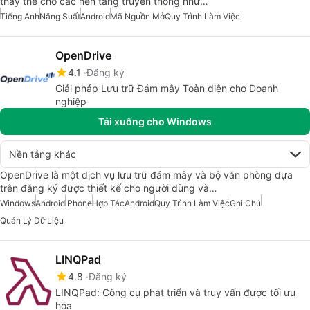
thay thế cho các nền tảng truyền thống như…
Tiếng Anh
Năng Suất
Android
Mã Nguồn Mở
Quy Trình Làm Việc
OpenDrive
4.1
Đăng ký
Giải pháp Lưu trữ Đám mây Toàn diện cho Doanh
nghiệp
Tải xuống cho Windows
Nền tảng khác
OpenDrive là một dịch vụ lưu trữ đám mây và bộ văn phòng dựa
trên đăng ký được thiết kế cho người dùng và…
Windows
Android
iPhone
Hợp Tác
Android
Quy Trình Làm Việc
Ghi Chú
Quản Lý Dữ Liệu
LINQPad
4.8
Đăng ký
LINQPad: Công cụ phát triển và truy vấn được tối ưu
hóa