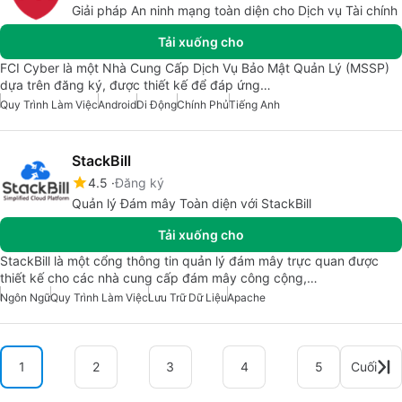
Giải pháp An ninh mạng toàn diện cho Dịch vụ Tài chính
Tải xuống cho
FCI Cyber là một Nhà Cung Cấp Dịch Vụ Bảo Mật Quản Lý (MSSP)
dựa trên đăng ký, được thiết kế để đáp ứng…
Quy Trình Làm Việc
Android
Di Động
Chính Phủ
Tiếng Anh
StackBill
4.5
Đăng ký
Quản lý Đám mây Toàn diện với StackBill
Tải xuống cho
StackBill là một cổng thông tin quản lý đám mây trực quan được
thiết kế cho các nhà cung cấp đám mây công cộng,…
Ngôn Ngữ
Quy Trình Làm Việc
Lưu Trữ Dữ Liệu
Apache
1
2
3
4
5
Cuối