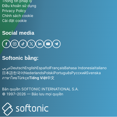
Thông tin pháp lý
Điều khoản sử dụng
Privacy Policy
Chính sách cookie
Cài đặt cookie
Social media
Softonic bằng:
عربي
Deutsch
English
Español
Français
Bahasa Indonesia
Italiano
日本語
한국어
Nederlands
Polski
Português
Русский
Svenska
ภาษาไทย
Türkçe
Tiếng Việt
中文
Bản quyền SOFTONIC INTERNATIONAL S.A.
© 1997–2026 — Bảo lưu mọi quyền