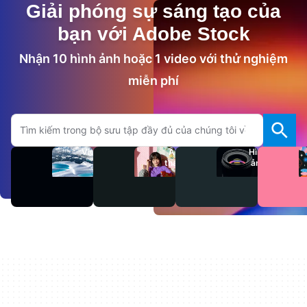
Giải phóng sự sáng tạo của
bạn với Adobe Stock
Nhận 10 hình ảnh hoặc 1 video với thử nghiệm
miễn phí
Tìm kiếm trên trang Adobe.com
Video
Âm
Hình
thanh
ảnh