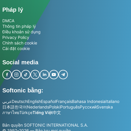
Pháp lý
DMCA
Thông tin pháp lý
Điều khoản sử dụng
Privacy Policy
Chính sách cookie
Cài đặt cookie
Social media
Softonic bằng:
عربي
Deutsch
English
Español
Français
Bahasa Indonesia
Italiano
日本語
한국어
Nederlands
Polski
Português
Русский
Svenska
ภาษาไทย
Türkçe
Tiếng Việt
中文
Bản quyền SOFTONIC INTERNATIONAL S.A.
© 1997–2026 — Bảo lưu mọi quyền