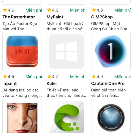
4.6
Miễn phí
4.9
Miễn phí
4.3
Miễn phí
The Rasterbator
MyPaint
GIMPShop
Tạo Áo Poster Đẹp
MyPaint: Hội họa kỹ
GIMPShop: Một
Mắt với The
thuật số tối giản với
Công Cụ Chỉnh Sửa
Rasterbator
một bức tranh rộng
Ảnh Thân Thiện Với
lớn
Người Dùng
4.5
Miễn phí
4.7
Miễn phí
4.9
Miễn phí
Inpaint
Kuler
Capture One Pro
Dễ dàng loại bỏ các
Thiết kế màu sắc
Đánh giá toàn diện
yếu tố không mong
thực tiễn cho nhiếp
về phần mềm
muốn khỏi ảnh
ảnh gia và nhà thiết
Capture One Pro
kế với Adobe Kuler