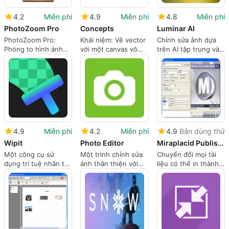
4.2
Miễn phí
4.9
Miễn phí
4.8
Miễn phí
PhotoZoom Pro
Concepts
Luminar AI
PhotoZoom Pro:
Khái niệm: Vẽ vector
Chỉnh sửa ảnh dựa
Phóng to hình ảnh
với một canvas vô
trên AI tập trung vào
tập trung cho in ấn
hạn cho các nhà
kết quả hình ảnh
độ phân giải cao
thiết kế
nhanh chóng, bóng
bẩy
4.9
Miễn phí
4.2
Miễn phí
4.9
Bản dùng thử
Wipit
Photo Editor
Miraplacid Publisher
Một công cụ sử
Một trình chỉnh sửa
Chuyển đổi mọi tài
dụng trí tuệ nhân tạo
ảnh thân thiện với
liệu có thể in thành
để loại bỏ sự phân
người mới bắt đầu
hình ảnh
tâm