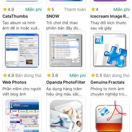
4.9
Miễn phí
5
Thanh toán
4
Miễn phí
CataThumbs
SNOW
Icecream Image Resizer
Tạo album và hình
Trò chơi thể thao
Thay đổi kích thước
ảnh để in hoặc xuất
phiên bản đầy đủ
sau vài giây
ngay lập tức
dành cho Windows
4.9
Bản dùng thử
3.9
Miễn phí
0.5
Bản dùng thử
Web Photos
Opanda PhotoFilter
Genuine Fractals
Phần mềm cho người
Áp dụng hàng trăm
Phóng to hình ảnh
viết blog ảnh
hiệu ứng màu sắc
chuyên nghiệp trong
cho ảnh của bạn
Adobe CS5