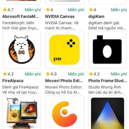
4.7
Miễn phí
4
Miễn phí
4
Miễn phí
Abrosoft FantaMorph
NVIDIA Canvas
digiKam
FantaMorph: biến
NVIDIA Canvas: Vẽ
digiKam đánh giá:
hình thời gian thực
tranh AI nhanh
DAM mã nguồn mở
cho quy trình hoạt
chóng cho việc tạo ý
được thiết kế cho
hình hình ảnh
tưởng phong cảnh
các thư viện ảnh lớn
nhanh
4.2
Miễn phí
4.9
Miễn phí
4.2
Miễn phí
FireAlpaca
Movavi Photo Editor
Photo Frame Studio
Đánh giá FireAlpaca:
Movavi Photo Editor:
Studio Khung Ảnh
Vẽ nhẹ và tạo truyện
Công cụ hỗ trợ AI
làm các dự án ảnh
tranh cho Windows
cho việc chỉnh sửa
trang trí nhanh
và phục hồi nhanh
chóng và dễ tiếp cận
chóng