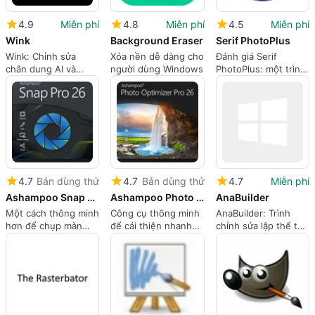
4.9
Miễn phí
4.8
Miễn phí
4.5
Miễn phí
Wink
Background Eraser
Serif PhotoPlus
Wink: Chỉnh sửa
Xóa nền dễ dàng cho
Đánh giá Serif
chân dung AI và
người dùng Windows
PhotoPlus: một trình
phục hồi 4K cho các
chỉnh sửa ảnh
nhà sáng tạo
Windows thực tế cho
các nhà sáng tạo
4.7
Bản dùng thử
4.7
Bản dùng thử
4.7
Miễn phí
Ashampoo Snap Pro 26
Ashampoo Photo Optimizer Pro 26
AnaBuilder
Một cách thông minh
Công cụ thông minh
AnaBuilder: Trình
hơn để chụp màn
để cải thiện nhanh
chỉnh sửa lập thể tập
hình của bạn
chóng thư viện ảnh
trung cho việc tạo
của bạn
hình 3D chính xác