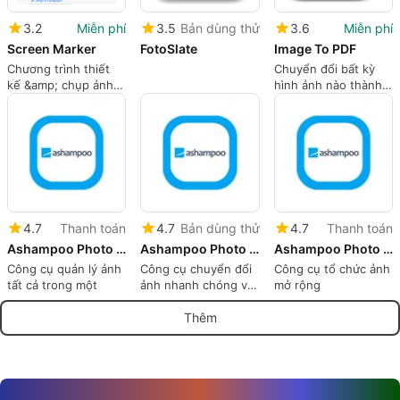
3.2
Miễn phí
3.5
Bản dùng thử
3.6
Miễn phí
Screen Marker
FotoSlate
Image To PDF
Chương trình thiết
Chuyển đổi bất kỳ
kế &amp; chụp ảnh
hình ảnh nào thành
miễn phí cho
tệp PDF.
Windows
4.7
Thanh toán
4.7
Bản dùng thử
4.7
Thanh toán
Ashampoo Photo Commander 19⁠
Ashampoo Photo Converter 2
Ashampoo Photo Organizer Pro 26
Công cụ quản lý ảnh
Công cụ chuyển đổi
Công cụ tổ chức ảnh
tất cả trong một
ảnh nhanh chóng và
mở rộng
dễ dàng
Thêm