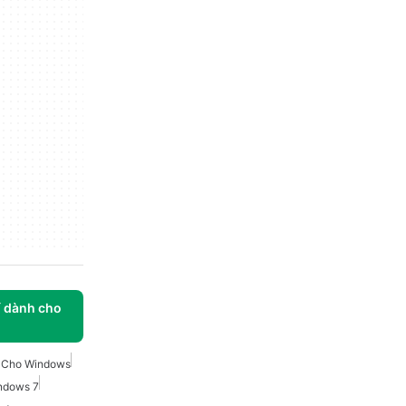
í dành cho
o Cho Windows
ndows 7