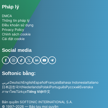
Pháp lý
DMCA
Thông tin pháp lý
Điều khoản sử dụng
Privacy Policy
Chính sách cookie
Cài đặt cookie
Social media
Softonic bằng:
عربي
Deutsch
English
Español
Français
Bahasa Indonesia
Italiano
日本語
한국어
Nederlands
Polski
Português
Русский
Svenska
ภาษาไทย
Türkçe
Tiếng Việt
中文
Bản quyền SOFTONIC INTERNATIONAL S.A.
© 1997–2026 — Bảo lưu mọi quyền