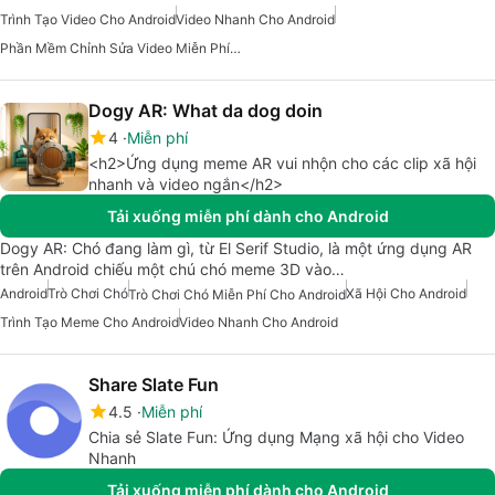
Trình Tạo Video Cho Android
Video Nhanh Cho Android
Phần Mềm Chỉnh Sửa Video Miễn Phí Cho Android
Dogy AR: What da dog doin
4
Miễn phí
<h2>Ứng dụng meme AR vui nhộn cho các clip xã hội
nhanh và video ngắn</h2>
Tải xuống miễn phí dành cho Android
Dogy AR: Chó đang làm gì, từ El Serif Studio, là một ứng dụng AR
trên Android chiếu một chú chó meme 3D vào…
Android
Trò Chơi Chó
Xã Hội Cho Android
Trò Chơi Chó Miễn Phí Cho Android
Trình Tạo Meme Cho Android
Video Nhanh Cho Android
Share Slate Fun
4.5
Miễn phí
Chia sẻ Slate Fun: Ứng dụng Mạng xã hội cho Video
Nhanh
Tải xuống miễn phí dành cho Android