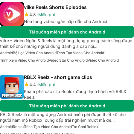
vlike Reels Shorts Episodes
4.8
Miễn phí
Nền tảng video ngắn hấp dẫn cho Android
Tải xuống miễn phí dành cho Android
vlike – Video Ngắn & Reels là một ứng dụng phong cách sống được
thiết kế cho những người dùng đánh giá cao nội…
Android
Bộ Lọc Video Cho Android
Trình Tạo Video Cho Android
Trình Xem Video Cho Android
Video Star Cho Android
Video Cho Android
RBLX Reelz - short game clips
4.4
Miễn phí
Khám phá các clip Roblox đang thịnh hành với RBLX
Reelz
Tải xuống miễn phí dành cho Android
RBLX Reelz là một ứng dụng Android miễn phí được thiết kế cho
người hâm mộ Roblox, cung cấp trải nghiệm mượt mà để…
Android
Roblox
Trình Tạo Video Cho Android
Trò Chơi Roblox