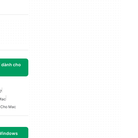
í dành cho
7
Mac
 Cho Mac
 Windows