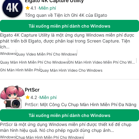
Elgato 4K Capture Utility
4.1
Miễn phí
Tổng quan về Tiện ích Ghi 4K của Elgato
Tải xuống miễn phí dành cho Windows
Elgato 4K Capture Utility là một ứng dụng Windows miễn phí được
phát triển bởi Elgato, được phân loại trong Screen Capture. Tiện
ích…
Windows
Quay Video Miễn Phí Cho Windows
Quay Màn Hình Miễn Phí Cho Windows
Ghi Màn Hình Video Miễn Phí Cho Windows
Ghi Màn Hình Miễn Phí
Quay Màn Hình Video Cho Windows
PrtScr
4.2
Miễn phí
PrtScr: Một Công Cụ Chụp Màn Hình Miễn Phí Đa Năng
Tải xuống miễn phí dành cho Windows
PrtScr là một ứng dụng Windows miễn phí được thiết kế để chụp
màn hình hiệu quả. Nó cho phép người dùng chụp ảnh…
Windows
Chụp Màn Hình Miễn Phí Cho Windows