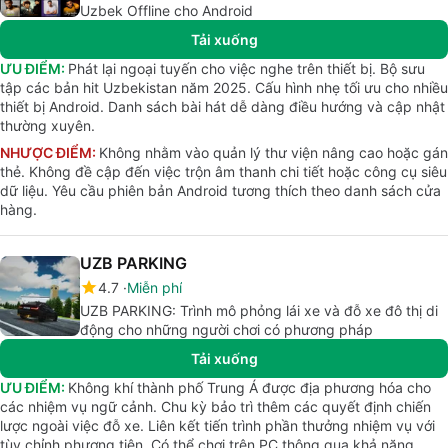
Uzbek Offline cho Android
Tải xuống
ƯU ĐIỂM:
Phát lại ngoại tuyến cho việc nghe trên thiết bị. Bộ sưu
tập các bản hit Uzbekistan năm 2025. Cấu hình nhẹ tối ưu cho nhiều
thiết bị Android. Danh sách bài hát dễ dàng điều hướng và cập nhật
thường xuyên.
NHƯỢC ĐIỂM:
Không nhằm vào quản lý thư viện nâng cao hoặc gán
thẻ. Không đề cập đến việc trộn âm thanh chi tiết hoặc công cụ siêu
dữ liệu. Yêu cầu phiên bản Android tương thích theo danh sách cửa
hàng.
UZB PARKING
4.7
Miễn phí
UZB PARKING: Trình mô phỏng lái xe và đỗ xe đô thị di
động cho những người chơi có phương pháp
Tải xuống
ƯU ĐIỂM:
Không khí thành phố Trung Á được địa phương hóa cho
các nhiệm vụ ngữ cảnh. Chu kỳ bảo trì thêm các quyết định chiến
lược ngoài việc đỗ xe. Liên kết tiến trình phần thưởng nhiệm vụ với
tùy chỉnh phương tiện. Có thể chơi trên PC thông qua khả năng