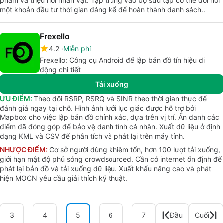
phẩm và triệu hồi nhân vật. Tập trung vào bộ sưu tập có thể đòi hỏi
một khoản đầu tư thời gian đáng kể để hoàn thành danh sách..
Frexello
4.2
Miễn phí
Frexello: Công cụ Android để lập bản đồ tín hiệu di
động chi tiết
Tải xuống
ƯU ĐIỂM:
Theo dõi RSRP, RSRQ và SINR theo thời gian thực để
đánh giá ngay tại chỗ. Hình ảnh lưới lục giác được hỗ trợ bởi
Mapbox cho việc lập bản đồ chính xác, dựa trên vị trí. Ẩn danh các
điểm đã đóng góp để bảo vệ danh tính cá nhân. Xuất dữ liệu ở định
dạng KML và CSV để phân tích và phát lại trên máy tính.
NHƯỢC ĐIỂM:
Cơ sở người dùng khiêm tốn, hơn 100 lượt tải xuống,
giới hạn mật độ phủ sóng crowdsourced. Cần có internet ổn định để
phát lại bản đồ và tải xuống dữ liệu. Xuất khẩu nâng cao và phát
hiện MOCN yêu cầu giải thích kỹ thuật.
3
4
5
6
7
Đầu
Cuối