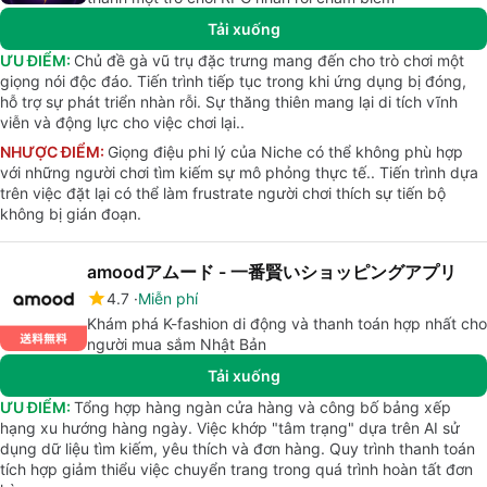
Tải xuống
ƯU ĐIỂM:
Chủ đề gà vũ trụ đặc trưng mang đến cho trò chơi một
giọng nói độc đáo. Tiến trình tiếp tục trong khi ứng dụng bị đóng,
hỗ trợ sự phát triển nhàn rỗi. Sự thăng thiên mang lại di tích vĩnh
viễn và động lực cho việc chơi lại..
NHƯỢC ĐIỂM:
Giọng điệu phi lý của Niche có thể không phù hợp
với những người chơi tìm kiếm sự mô phỏng thực tế.. Tiến trình dựa
trên việc đặt lại có thể làm frustrate người chơi thích sự tiến bộ
không bị gián đoạn.
amoodアムード - 一番賢いショッピングアプリ
4.7
Miễn phí
Khám phá K-fashion di động và thanh toán hợp nhất cho
người mua sắm Nhật Bản
Tải xuống
ƯU ĐIỂM:
Tổng hợp hàng ngàn cửa hàng và công bố bảng xếp
hạng xu hướng hàng ngày. Việc khớp "tâm trạng" dựa trên AI sử
dụng dữ liệu tìm kiếm, yêu thích và đơn hàng. Quy trình thanh toán
tích hợp giảm thiểu việc chuyển trang trong quá trình hoàn tất đơn