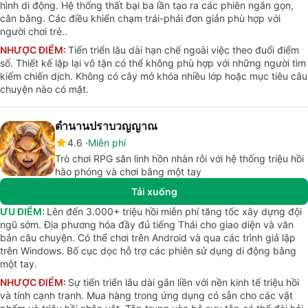
hình di động. Hệ thống thất bại ba lần tạo ra các phiên ngắn gọn,
cân bằng. Các điều khiển chạm trái-phải đơn giản phù hợp với
người chơi trẻ..
NHƯỢC ĐIỂM:
Tiến triển lâu dài hạn chế ngoài việc theo đuổi điểm
số. Thiết kế lặp lại vô tận có thể không phù hợp với những người tìm
kiếm chiến dịch. Không có cây mở khóa nhiều lớp hoặc mục tiêu câu
chuyện nào có mặt.
ตำนานปราบวญญาณ
4.6
Miễn phí
Trò chơi RPG săn linh hồn nhàn rỗi với hệ thống triệu hồi
hào phóng và chơi bằng một tay
Tải xuống
ƯU ĐIỂM:
Lên đến 3.000+ triệu hồi miễn phí tăng tốc xây dựng đội
ngũ sớm. Địa phương hóa đầy đủ tiếng Thái cho giao diện và văn
bản câu chuyện. Có thể chơi trên Android và qua các trình giả lập
trên Windows. Bố cục dọc hỗ trợ các phiên sử dụng di động bằng
một tay.
NHƯỢC ĐIỂM:
Sự tiến triển lâu dài gắn liền với nền kinh tế triệu hồi
và tính cạnh tranh. Mua hàng trong ứng dụng có sẵn cho các vật