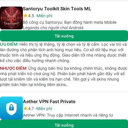
Santoryu Toolkit Skin Tools ML
4.5
Miễn phí
Bộ công cụ Santoryu: Bạn đồng hành meta Mobile
Legends cho người chơi Android
Tải xuống
ƯU ĐIỂM:
Hiển thị tỷ lệ thắng, tỷ lệ chọn và tỷ lệ cấm. Lọc vai trò và
làn đường cho phân tích anh hùng mục tiêu. Cơ sở dữ liệu mục với
thuộc tính và hiệu ứng thụ động. Giao diện tối nhẹ nhàng được thiết
kế cho việc điều hướng nhanh chóng.
NHƯỢC ĐIỂM:
Ứng dụng bên thứ ba không chính thức, không được
nhà phát triển trò chơi ủng hộ. Phiên bản phát hành gần đây với số
lượt tải khiêm tốn và kiểm tra hạn chế. Tên gợi ý về skins nhưng
phiên bản hiện tại không tiêm skins..
Aether VPN Fast Private
4.7
Miễn phí
Aether VPN: Truy cập Internet nhanh và riêng tư
Tải xuống