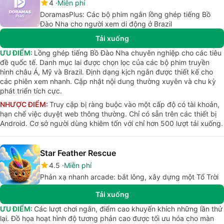
4
Miễn phí
DoramasPlus: Các bộ phim ngắn lồng ghép tiếng Bồ
Đào Nha cho người xem di động ở Brazil
Tải xuống
ƯU ĐIỂM:
Lồng ghép tiếng Bồ Đào Nha chuyên nghiệp cho các tiêu
đề quốc tế. Danh mục lai được chọn lọc của các bộ phim truyền
hình châu Á, Mỹ và Brazil. Định dạng kịch ngắn được thiết kế cho
các phiên xem nhanh. Cập nhật nội dung thường xuyên và chu kỳ
phát triển tích cực.
NHƯỢC ĐIỂM:
Truy cập bị ràng buộc vào một cấp độ có tài khoản,
hạn chế việc duyệt web thông thường. Chỉ có sẵn trên các thiết bị
Android. Cơ sở người dùng khiêm tốn với chỉ hơn 500 lượt tải xuống.
Star Feather Rescue
4.5
Miễn phí
Phản xạ nhanh arcade: bắt lông, xây dựng một Tổ Trời
Tải xuống
ƯU ĐIỂM:
Các lượt chơi ngắn, điểm cao khuyến khích những lần thử
lại. Đồ họa hoạt hình độ tương phản cao được tối ưu hóa cho màn