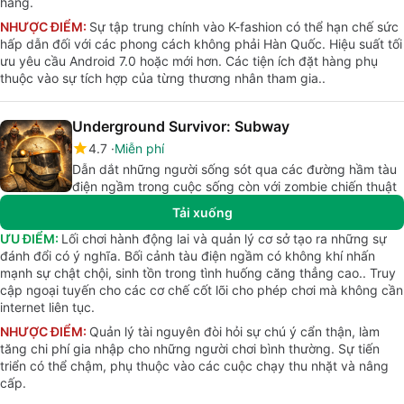
hàng.
NHƯỢC ĐIỂM:
Sự tập trung chính vào K-fashion có thể hạn chế sức
hấp dẫn đối với các phong cách không phải Hàn Quốc. Hiệu suất tối
ưu yêu cầu Android 7.0 hoặc mới hơn. Các tiện ích đặt hàng phụ
thuộc vào sự tích hợp của từng thương nhân tham gia..
Underground Survivor: Subway
4.7
Miễn phí
Dẫn dắt những người sống sót qua các đường hầm tàu
điện ngầm trong cuộc sống còn với zombie chiến thuật
Tải xuống
ƯU ĐIỂM:
Lối chơi hành động lai và quản lý cơ sở tạo ra những sự
đánh đổi có ý nghĩa. Bối cảnh tàu điện ngầm có không khí nhấn
mạnh sự chật chội, sinh tồn trong tình huống căng thẳng cao.. Truy
cập ngoại tuyến cho các cơ chế cốt lõi cho phép chơi mà không cần
internet liên tục.
NHƯỢC ĐIỂM:
Quản lý tài nguyên đòi hỏi sự chú ý cẩn thận, làm
tăng chi phí gia nhập cho những người chơi bình thường. Sự tiến
triển có thể chậm, phụ thuộc vào các cuộc chạy thu nhặt và nâng
cấp.