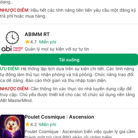
dạng..
NHƯỢC ĐIỂM:
Hầu hết các tính năng tiên tiến yêu cầu một đăng ký
trả phí hoặc mua hàng.
ABIMM RT
4.7
Miễn phí
Quản lý mọi sự kiện với sự tự tin
Tải xuống
ƯU ĐIỂM:
Hệ thống lập lịch dựa trên sự kiện chi tiết. Các tính năng
tự động làm thủ tục nhận phòng và trả phòng. Chức năng trao đổi
ca dễ dàng. Báo cáo thời gian và thu nhập toàn diện.
NHƯỢC ĐIỂM:
Cần thông tin xác thực do nhà tuyển dụng cấp để
truy cập. Chủ yếu được thiết kế cho các tổ chức sử dụng nền tảng
ABI MasterMind.
Poulet Cosmique : Ascension
4.2
Miễn phí
Poulet Cosmique : Ascension biến việc quản lý gia cầm
thành một trò chơi RPG nhàn rỗi châm biếm