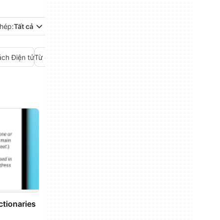
hép:
Tất cả
ách Điện tử
Từ điển
tionaries