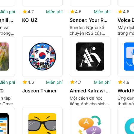
Miễn phí
4.7
Miễn phí
4.5
Miễn phí
4.8
Korean Swahili Vocabulary
KO-UZ
Sonder: Your RSS Narrator
n và
Sonder: Người kể
Máy dịch
 trong
chuyện RSS của
trong m
g
bạn - Tin tức âm
nói, Ca
thanh đơn giản hóa
trên And
Miễn phí
4.6
Miễn phí
4.7
Miễn phí
4.9
ספ
Joseon Trainer
Ahmed Kafrawi - احمد الكفراوي
World F
ạn tập
Một cách để học
Ứng dụn
m Omer
tiếng Anh cho sinh
thuật vớ
viên
năng bổ