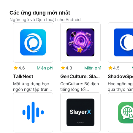
Các ứng dụng mới nhất
Ngôn ngữ và Dịch thuật cho Android
4.6
Miễn phí
4.3
Miễn phí
4.5
TalkNest
GenCulture: Slang Translator
ShadowSp
Một ứng dụng học
GenCulture: Bộ dịch
Học ngôn ng
ngôn ngữ tập trung
tiếng lóng tối
qua thực hàn
vào hội thoại
thượng