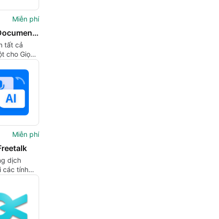
Miễn phí
Voice Document PDF Translator
 tất cả
ột cho Giọng
mera và PDF
roid
Miễn phí
reetalk
g dịch
i các tính
 sung