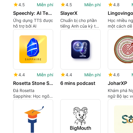
4.5
Miễn phí
4.5
Miễn phí
4.8
Speechly: AI Text to Speech
SlayerX
Lingoving
Ứng dụng TTS được
Chuẩn bị cho phần
Học nhiều n
hỗ trợ bởi AI
tiếng Anh của kỳ thi
một cách dễ
chính phủ
4.4
Miễn phí
4.4
Miễn phí
4.6
Rosetta Stone Sapphire
6 mins podcast
JoharXP
Đá Rosetta
Khám phá N
Sapphire: Học ngôn
ngữ Bộ lạc v
ngữ đắm chìm trên
JoharXP
Android