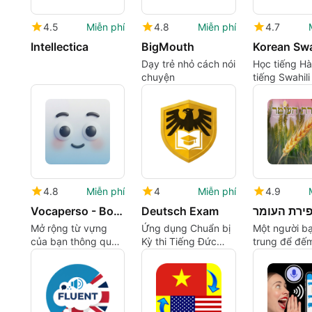
4.5
Miễn phí
4.8
Miễn phí
4.7
Intellectica
BigMouth
Dạy trẻ nhỏ cách nói
Học tiếng Hà
chuyện
tiếng Swahili
một ứng dụn
4.8
Miễn phí
4
Miễn phí
4.9
Vocaperso - Books & Vocabulary
Deutsch Exam
ירת העומר
Mở rộng từ vựng
Ứng dụng Chuẩn bị
Một người b
của bạn thông qua
Kỳ thi Tiếng Đức
trung để đế
các công cụ đọc e-
Toàn diện
book tương tác