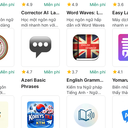
Miễn phí
4.9
Miễn phí
4.9
Miễn phí
3.6
o
Corrector AI: Language Coach
Word Waves: Learn Languages
gôn ngữ
Học một ngôn ngữ
Học ngôn ngữ hấp
Máy dịc
 dàng
mới nhanh hơn với
dẫn với Word Waves
nhanh v
một huấn luyện viên
thanh v
nói được hỗ trợ bởi
hiển thị 
AI
Miễn phí
4.7
Miễn phí
3.7
Miễn phí
4.1
Azeri Basic
English Grammar Test
Phrases
gôn
Kiểm tra Ngữ pháp
Biến nh
ới
Tiếng Anh - Ngữ
thấy thà
pháp của bạn đã
tiếng Nh
đạt chuẩn chưa, hãy
kiểm tra miễn phí!