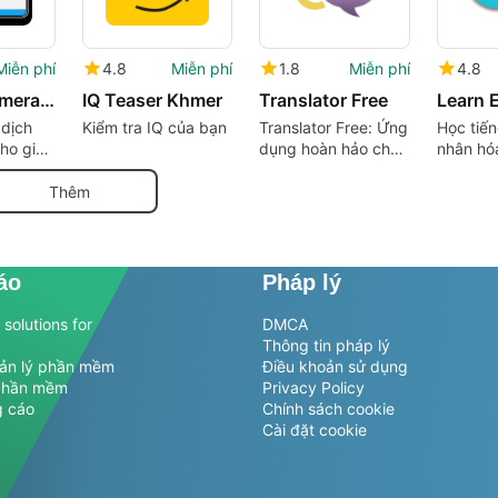
Miễn phí
4.8
Miễn phí
1.8
Miễn phí
4.8
Voice & Camera Translator
IQ Teaser Khmer
Translator Free
 dịch
Kiểm tra IQ của bạn
Translator Free: Ứng
Học tiế
ho giao
dụng hoàn hảo cho
nhân hó
ày
dịch văn bản tức thì
Thêm
áo
Pháp lý
solutions for
DMCA
Thông tin pháp lý
uản lý phần mềm
Điều khoản sử dụng
phần mềm
Privacy Policy
g cáo
Chính sách cookie
Cài đặt cookie