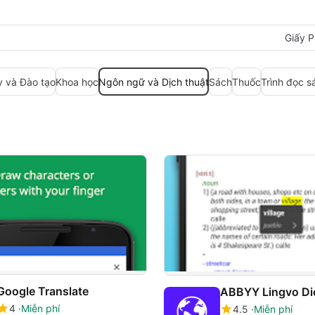
Giấy P
y và Đào tạo
Khoa học
Ngôn ngữ và Dịch thuật
Sách
Thuốc
Trình đọc s
Google Translate
ABBYY Lingvo Dic
4
Miễn phí
4.5
Miễn phí