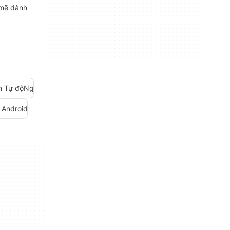
 mẽ dành
n Tự độNg
 Android