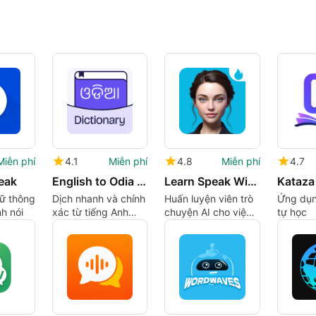
Miễn phí
4.1
Miễn phí
4.8
Miễn phí
4.7
eak
English to Odia Dictionary
Learn Speak With AI Assistant
Kataza
ữ thông
Dịch nhanh và chính
Huấn luyện viên trò
Ứng dụn
h nói
xác từ tiếng Anh
chuyện AI cho việc
tự học
sang tiếng Odia
thực hành nói tiếng
Anh trên Android