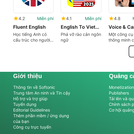
4.2
Miễn phí
4.1
Miễn phí
4.8
Fluent English
English To Vietnamese
Học tiếng Anh có
Phá vỡ rào cản ngôn
Một công cụ
cấu trúc cho người
ngữ
thông minh c
mới bắt đầu
tiếp hàng ng
Giới thiệu
Quảng c
Thông tin về Softonic
Monetization 
Trung tâm An ninh và Tin cậy
Publishers
Hỗ trợ và trợ giúp
Tải lên và q
Tuyển dụng
Chính sách 
Editorial Guidelines
Cơ hội quản
Thêm phần mềm / ứng dụng
của bạn
Công cụ trực tuyến