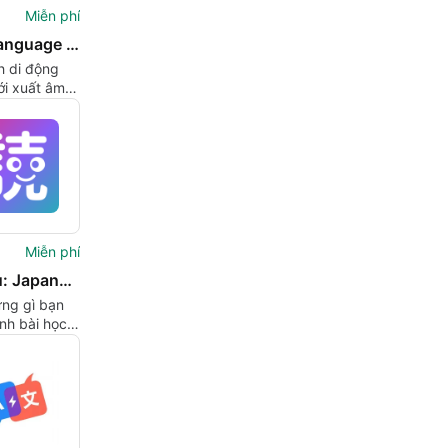
Miễn phí
Easy Language Translator
h di động
ới xuất âm
à chế độ
lớn
Miễn phí
Yomaru: Japanese Kanji & Words
ững gì bạn
nh bài học
ật