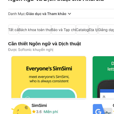
Danh Mục:
Giáo dục và Tham khảo
Tất cả
Bách khoa toàn thư
Báo và Tạp chí
Catalog
Địa lý
Giảng dạ
Cần thiết Ngôn ngữ và Dịch thuật
Được Softonic khuyến nghị
SimSimi
3.6
Miễn phí