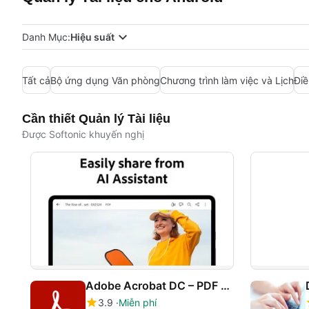
Danh Mục:
Hiệu suất
Tất cả
Bộ ứng dụng Văn phòng
Chương trình làm việc và Lịch
Điề
Cần thiết Quản lý Tài liệu
Được Softonic khuyến nghị
Adobe Acrobat DC – PDF Reader
3.9
Miễn phí