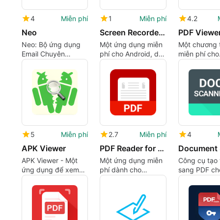
4
Miễn phí
1
Miễn phí
4.2
Neo
Screen Recorder Lite
PDF Viewer
Neo: Bộ ứng dụng
Một ứng dụng miễn
Một chương t
Email Chuyên
phí cho Android, do
miễn phí cho
Nghiệp cho Sự Phát
encoder.blog phát
Android, do
Triển Của Doanh
triển.
PSPDFKit G
Nghiệp
phát triển.
5
Miễn phí
2.7
Miễn phí
4
APK Viewer
PDF Reader for Android
APK Viewer - Một
Một ứng dụng miễn
Công cụ tạo t
ứng dụng để xem
phí dành cho
sang PDF ch
nội dung của các
Android, bởi Reader
thoại di độn
tệp APK đã tải
Tools.
xuống.