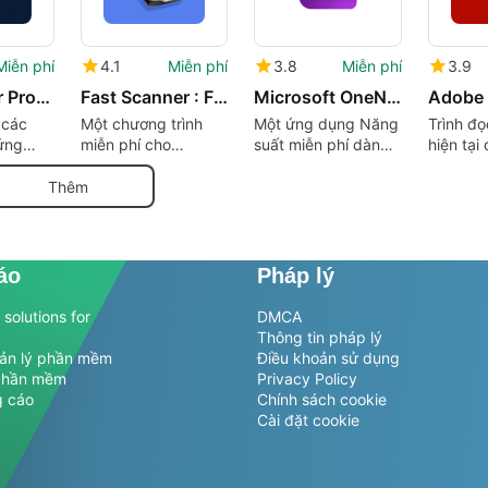
Miễn phí
4.1
Miễn phí
3.8
Miễn phí
3.9
PDF Reader Proxy
Fast Scanner : Free PDF Scan
Microsoft OneNote: Save Ideas and Organize Notes
 các
Một chương trình
Một ứng dụng Năng
Trình đ
ứng
miễn phí cho
suất miễn phí dành
hiện tại
Android
cho Android
Android
Thêm
áo
Pháp lý
solutions for
DMCA
Thông tin pháp lý
uản lý phần mềm
Điều khoản sử dụng
phần mềm
Privacy Policy
g cáo
Chính sách cookie
Cài đặt cookie