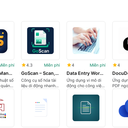
Miễn phí
4.3
Miễn phí
4
Miễn phí
4
ES Library Manager
GoScan – Scan, Edit & Share
Data Entry Work - Earn Daily
huật số
Công cụ số hóa tài
Ứng dụng vi mô di
Ứng dụn
 quản lý
liệu di động nhanh
động cho công việc
PDF ngo
u quả
chóng
nhập dữ liệu thời
gian rảnh