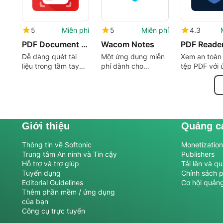
5
Miễn phí
5
Miễn phí
4.3
PDF Document Scanner
Wacom Notes
Dễ dàng quét tài
Một ứng dụng miễn
Xem an toàn
liệu trong tầm tay
phí dành cho
tệp PDF với 
của bạn
Android của Wacom
dụng này
Co. Ltd.
Giới thiệu
Quảng c
Thông tin về Softonic
Monetization 
Trung tâm An ninh và Tin cậy
Publishers
Hỗ trợ và trợ giúp
Tải lên và q
Tuyển dụng
Chính sách 
Editorial Guidelines
Cơ hội quản
Thêm phần mềm / ứng dụng
của bạn
Công cụ trực tuyến