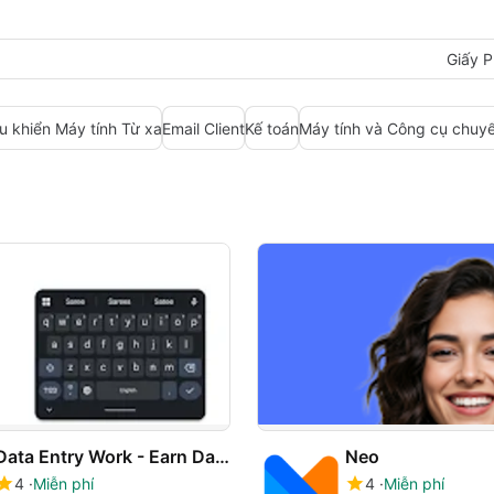
Giấy P
u khiển Máy tính Từ xa
Email Client
Kế toán
Máy tính và Công cụ chuyể
Neo
Data Entry Work - Earn Daily
4
Miễn phí
4
Miễn phí