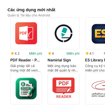
Các ứng dụng mới nhất
Quản lý Tài liệu cho Android
4.2
Miễn phí
4
Miễn phí
4.1
PDF Reader - PDF Editor
Namirial Sign
Giải pháp tất cả
Một ứng dụng bảo
Công cụ kỹ t
trong một để xem
mật để quản lý nhu
miễn phí cho
và chỉnh sửa tài liệu
cầu chữ ký số của
thư viện hiệ
PDF
bạn trên di động