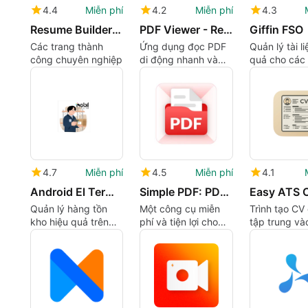
4.4
Miễn phí
4.2
Miễn phí
4.3
Resume Builder & CV Maker
PDF Viewer - Read PDF Files
Giffin FSO
Các trang thành
Ứng dụng đọc PDF
Quản lý tài li
công chuyên nghiệp
di động nhanh và
quả cho các
nhẹ
hiện trường
4.7
Miễn phí
4.5
Miễn phí
4.1
Android El Terminali
Simple PDF: PDF Reader
Quản lý hàng tồn
Một công cụ miễn
Trình tạo CV
kho hiệu quả trên
phí và tiện lợi cho
tập trung và
Android
các tài liệu hàng
năng tương t
ngày
Hệ thống the
ứng viên