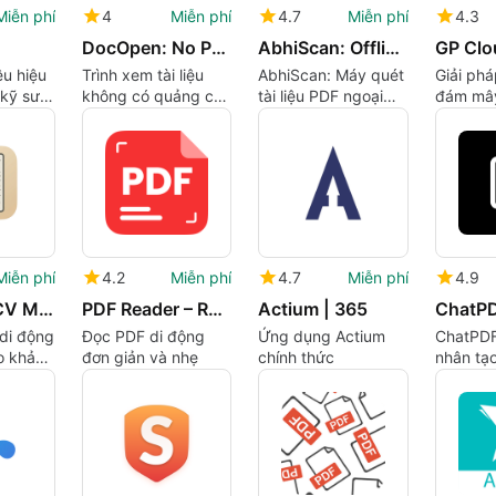
Miễn phí
4
Miễn phí
4.7
Miễn phí
4.3
DocOpen: No Pop-up Doc Viewer
AbhiScan: Offline PDF Scanner
GP Clo
ệu hiệu
Trình xem tài liệu
AbhiScan: Máy quét
Giải phá
 kỹ sư
không có quảng cáo
tài liệu PDF ngoại
đám mây
cho Android
tuyến hiệu quả
cậy cho
Miễn phí
4.2
Miễn phí
4.7
Miễn phí
4.9
Easy ATS CV Maker
PDF Reader – Read & Manage
Actium | 365
ChatP
 di động
Đọc PDF di động
Ứng dụng Actium
ChatPDF:
o khả
đơn giản và nhẹ
chính thức
nhân tạo
hích với
xuất kiế
o dõi