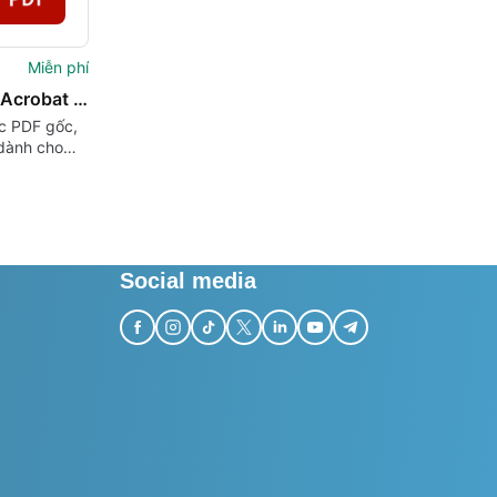
Miễn phí
Adobe Acrobat DC – PDF Reader
ọc PDF gốc,
 dành cho
Social media