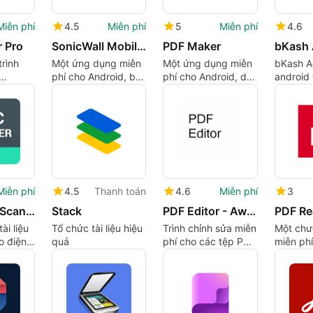
Miễn phí
4.5
Miễn phí
5
Miễn phí
4.6
 Pro
SonicWall Mobile Connect
PDF Maker
bKash 
rình
Một ứng dụng miễn
Một ứng dụng miễn
bKash A
phí cho Android, bởi
phí cho Android, do
android
‪SonicWall Inc.‬.
Independence
Limited
mbH
Games Studio phát
triển.
Miễn phí
4.5
Thanh toán
4.6
Miễn phí
3
Document Scanner PDF Creator by Lufick
Stack
PDF Editor - Awesome PDF Reader & Editor
ài liệu
Tổ chức tài liệu hiệu
Trình chỉnh sửa miễn
Một chư
o điện
quả
phí cho các tệp PDF
miễn ph
g
không quá đáng tin
Android
cậy
blue.sw