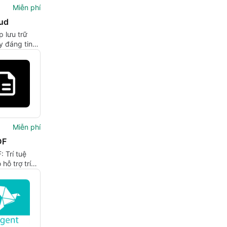
Miễn phí
ud
p lưu trữ
 đáng tin
 Android
Miễn phí
DF
 Trí tuệ
 hỗ trợ trích
n thức