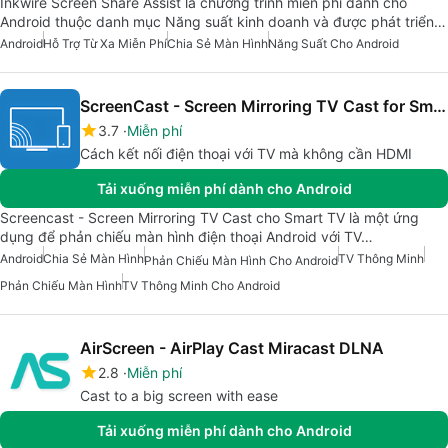
Inkwire Screen Share Assist là chương trình miễn phí dành cho
Android thuộc danh mục Năng suất kinh doanh và được phát triển…
Android
Hỗ Trợ Từ Xa Miễn Phí
Chia Sẻ Màn Hình
Năng Suất Cho Android
ScreenCast - Screen Mirroring TV Cast for Smart TV
3.7
Miễn phí
Cách kết nối điện thoại với TV mà không cần HDMI
Tải xuống miễn phí dành cho Android
Screencast - Screen Mirroring TV Cast cho Smart TV là một ứng
dụng để phản chiếu màn hình điện thoại Android với TV…
Android
Chia Sẻ Màn Hình
TV Thông Minh
Phản Chiếu Màn Hình Cho Android
Phản Chiếu Màn Hình
TV Thông Minh Cho Android
AirScreen - AirPlay Cast Miracast DLNA
2.8
Miễn phí
Cast to a big screen with ease
Tải xuống miễn phí dành cho Android