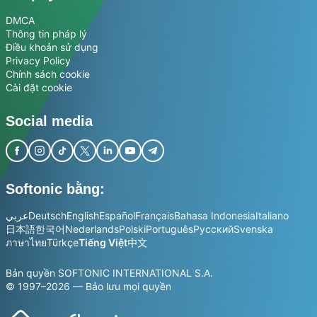
DMCA
Thông tin pháp lý
Điều khoản sử dụng
Privacy Policy
Chính sách cookie
Cài đặt cookie
Social media
Softonic bằng:
عربي
Deutsch
English
Español
Français
Bahasa Indonesia
Italiano
日本語
한국어
Nederlands
Polski
Português
Русский
Svenska
ภาษาไทย
Türkçe
Tiếng Việt
中文
Bản quyền SOFTONIC INTERNATIONAL S.A.
© 1997–2026 — Bảo lưu mọi quyền