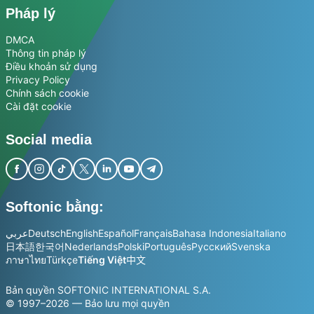
Pháp lý
DMCA
Thông tin pháp lý
Điều khoản sử dụng
Privacy Policy
Chính sách cookie
Cài đặt cookie
Social media
Softonic bằng:
عربي
Deutsch
English
Español
Français
Bahasa Indonesia
Italiano
日本語
한국어
Nederlands
Polski
Português
Русский
Svenska
ภาษาไทย
Türkçe
Tiếng Việt
中文
Bản quyền SOFTONIC INTERNATIONAL S.A.
© 1997–2026 — Bảo lưu mọi quyền