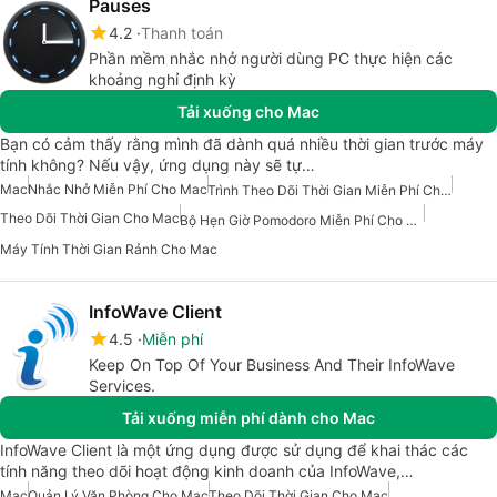
Pauses
4.2
Thanh toán
Phần mềm nhắc nhở người dùng PC thực hiện các
khoảng nghỉ định kỳ
Tải xuống cho Mac
Bạn có cảm thấy rằng mình đã dành quá nhiều thời gian trước máy
tính không? Nếu vậy, ứng dụng này sẽ tự…
Mac
Nhắc Nhở Miễn Phí Cho Mac
Trình Theo Dõi Thời Gian Miễn Phí Cho Mac
Theo Dõi Thời Gian Cho Mac
Bộ Hẹn Giờ Pomodoro Miễn Phí Cho Mac
Máy Tính Thời Gian Rảnh Cho Mac
InfoWave Client
4.5
Miễn phí
Keep On Top Of Your Business And Their InfoWave
Services.
Tải xuống miễn phí dành cho Mac
InfoWave Client là một ứng dụng được sử dụng để khai thác các
tính năng theo dõi hoạt động kinh doanh của InfoWave,…
Mac
Quản Lý Văn Phòng Cho Mac
Theo Dõi Thời Gian Cho Mac