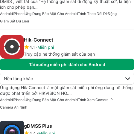
DMSS , viết tắt của “Hệ thống giám sát di động kỹ thuật số”, là tiện
ích cho phép bạn…
Android
iPhone
Ứng Dụng Bảo Mật Cho Android
Trình Theo Dõi Di Động
Giám Sát Dữ Liệu
Hik-Connect
4.1
Miễn phí
Truy cập hệ thống giám sát của bạn
Tải xuống miễn phí dành cho Android
Nền tảng khác
Ứng dụng Hik-Connect là một giám sát miễn phí ứng dụng hệ thống
được phát triển bởi HIKVISION HQ.…
Android
iPhone
Ứng Dụng Bảo Mật Cho Android
Trình Xem Camera IP
Camera An Ninh
gDMSS Plus
4.4
Miễn phí