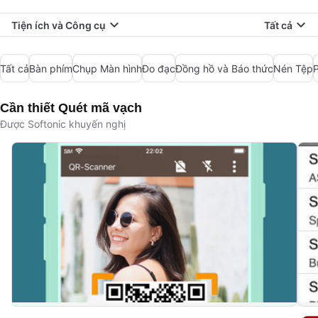
Tiện ích và Công cụ
Tất cả
Tất cả
Bàn phím
Chụp Màn hình
Đo đạc
Đồng hồ và Báo thức
Nén Tệp
P
Cần thiết Quét mã vạch
Được Softonic khuyến nghị