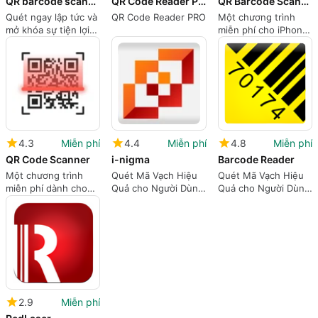
QR barcode scanner scanful
QR Code Reader PRO
QR Barcode Scanner
Quét ngay lập tức và
QR Code Reader PRO
Một chương trình
mở khóa sự tiện lợi
miễn phí cho iPhone,
hàng ngày
bởi BACKLIGHT
DIGITAL SOLUTIONS
SLU.
4.3
Miễn phí
4.4
Miễn phí
4.8
Miễn phí
QR Code Scanner
i-nigma
Barcode Reader
Một chương trình
Quét Mã Vạch Hiệu
Quét Mã Vạch Hiệu
miễn phí dành cho
Quả cho Người Dùng
Quả cho Người Dùng
iPhone của The One
iPhone
iPhone
Mobile LTD.
2.9
Miễn phí