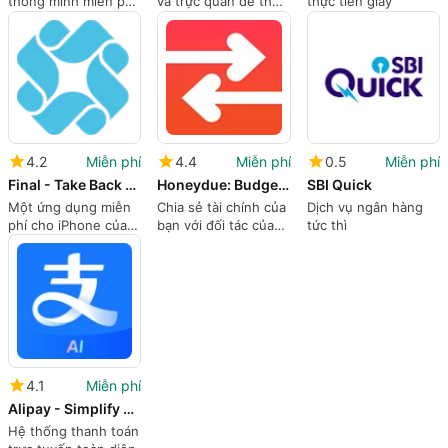
thông minh miễn phí
và trực quan để theo
thực tiền giấy
để gửi và nhận tiền.
dõi chi phí và biên lai
của bạn.
4.2
Miễn phí
4.4
Miễn phí
0.5
Miễn phí
Final - Take Back Control of Your Credit Card
Honeydue: Budget, Bills & Money for Couples
SBI Quick
Một ứng dụng miễn
Chia sẻ tài chính của
Dịch vụ ngân hàng
phí cho iPhone của
bạn với đối tác của
tức thì
Final Inc.
bạn
4.1
Miễn phí
Alipay - Simplify Your Life
Hệ thống thanh toán