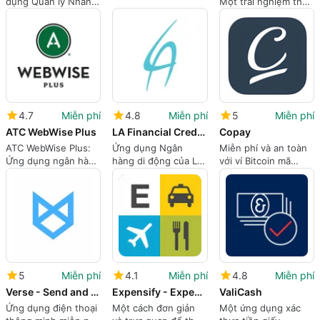
dụng Quản lý Nhân
Một trải nghiệm thẻ
viên Chăm sóc Sức
ghi nợ và ngân hàng
khỏe và Chăm sóc
di động toàn diện
Tại nhà
4.7
Miễn phí
4.8
Miễn phí
5
Miễn phí
ATC WebWise Plus
LA Financial Credit Union
Copay
ATC WebWise Plus:
Ứng dụng Ngân
Miễn phí và an toàn
Ứng dụng ngân hàng
hàng di động của LA
với ví Bitcoin mã
nâng cao cho việc sử
Financial Credit
nguồn mở.
dụng cá nhân và
Union
doanh nghiệp.
5
Miễn phí
4.1
Miễn phí
4.8
Miễn phí
Verse - Send and request money
Expensify - Expense Reports
ValiCash
Ứng dụng điện thoại
Một cách đơn giản
Một ứng dụng xác