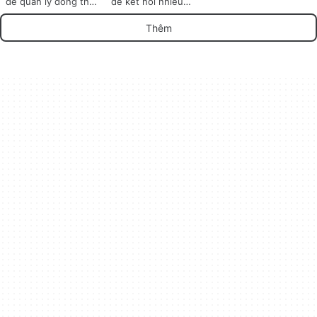
để quản lý đồng thời
để kết nối nhiều
nhiều thiết bị
thiết bị kỹ thuật số
Thêm