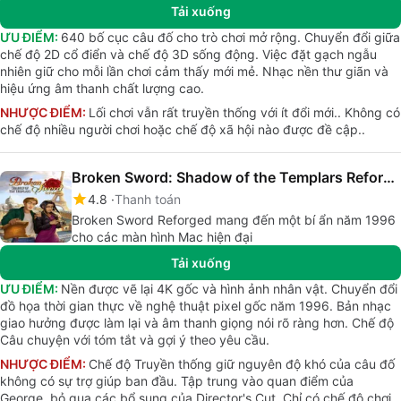
Tải xuống
ƯU ĐIỂM:
640 bố cục câu đố cho trò chơi mở rộng. Chuyển đổi giữa
chế độ 2D cổ điển và chế độ 3D sống động. Việc đặt gạch ngẫu
nhiên giữ cho mỗi lần chơi cảm thấy mới mẻ. Nhạc nền thư giãn và
hiệu ứng âm thanh chất lượng cao.
NHƯỢC ĐIỂM:
Lối chơi vẫn rất truyền thống với ít đổi mới.. Không có
chế độ nhiều người chơi hoặc chế độ xã hội nào được đề cập..
Broken Sword: Shadow of the Templars Reforged
4.8
Thanh toán
Broken Sword Reforged mang đến một bí ẩn năm 1996
cho các màn hình Mac hiện đại
Tải xuống
ƯU ĐIỂM:
Nền được vẽ lại 4K gốc và hình ảnh nhân vật. Chuyển đổi
đồ họa thời gian thực về nghệ thuật pixel gốc năm 1996. Bản nhạc
giao hưởng được làm lại và âm thanh giọng nói rõ ràng hơn. Chế độ
Câu chuyện với tóm tắt và gợi ý theo yêu cầu.
NHƯỢC ĐIỂM:
Chế độ Truyền thống giữ nguyên độ khó của câu đố
không có sự trợ giúp ban đầu. Tập trung vào quan điểm của
George, bỏ qua các bổ sung của Director's Cut. Chỉ có chế độ chơi