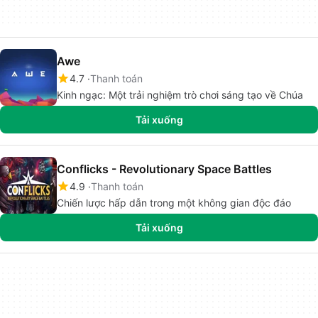
Awe
4.7
Thanh toán
Kinh ngạc: Một trải nghiệm trò chơi sáng tạo về Chúa
Tải xuống
Conflicks - Revolutionary Space Battles
4.9
Thanh toán
Chiến lược hấp dẫn trong một không gian độc đáo
Tải xuống