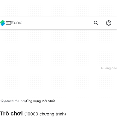
Mac
Trò Chơi
Ứng Dụng Mới Nhất
Trò chơi
(10000 chương trình)