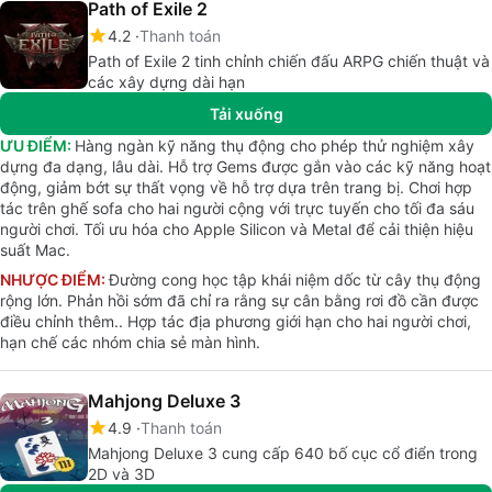
Path of Exile 2
4.2
Thanh toán
Path of Exile 2 tinh chỉnh chiến đấu ARPG chiến thuật và
các xây dựng dài hạn
Tải xuống
ƯU ĐIỂM:
Hàng ngàn kỹ năng thụ động cho phép thử nghiệm xây
dựng đa dạng, lâu dài. Hỗ trợ Gems được gắn vào các kỹ năng hoạt
động, giảm bớt sự thất vọng về hỗ trợ dựa trên trang bị. Chơi hợp
tác trên ghế sofa cho hai người cộng với trực tuyến cho tối đa sáu
người chơi. Tối ưu hóa cho Apple Silicon và Metal để cải thiện hiệu
suất Mac.
NHƯỢC ĐIỂM:
Đường cong học tập khái niệm dốc từ cây thụ động
rộng lớn. Phản hồi sớm đã chỉ ra rằng sự cân bằng rơi đồ cần được
điều chỉnh thêm.. Hợp tác địa phương giới hạn cho hai người chơi,
hạn chế các nhóm chia sẻ màn hình.
Mahjong Deluxe 3
4.9
Thanh toán
Mahjong Deluxe 3 cung cấp 640 bố cục cổ điển trong
2D và 3D