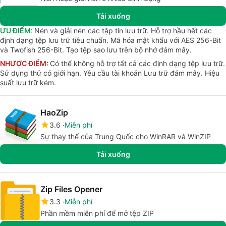
Tải xuống
ƯU ĐIỂM:
Nén và giải nén các tập tin lưu trữ. Hỗ trợ hầu hết các
định dạng tệp lưu trữ tiêu chuẩn. Mã hóa mật khẩu với AES 256-Bit
và Twofish 256-Bit. Tạo tệp sao lưu trên bộ nhớ đám mây.
NHƯỢC ĐIỂM:
Có thể không hỗ trợ tất cả các định dạng tệp lưu trữ.
Sử dụng thử có giới hạn. Yêu cầu tài khoản Lưu trữ đám mây. Hiệu
suất lưu trữ kém.
HaoZip
3.6
Miễn phí
Sự thay thế của Trung Quốc cho WinRAR và WinZIP
Tải xuống
Zip Files Opener
3.3
Miễn phí
Phần mềm miễn phí để mở tệp ZIP