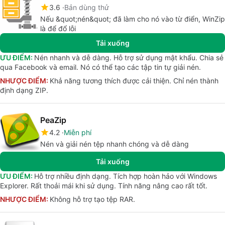
3.6
Bản dùng thử
Nếu &quot;nén&quot; đã làm cho nó vào từ điển, WinZip
là để đổ lỗi
Tải xuống
ƯU ĐIỂM:
Nén nhanh và dễ dàng. Hỗ trợ sử dụng mật khẩu. Chia sẻ
qua Facebook và email. Nó có thể tạo các tập tin tự giải nén.
NHƯỢC ĐIỂM:
Khả năng tương thích được cải thiện. Chỉ nén thành
định dạng ZIP.
PeaZip
4.2
Miễn phí
Nén và giải nén tệp nhanh chóng và dễ dàng
Tải xuống
ƯU ĐIỂM:
Hỗ trợ nhiều định dạng. Tích hợp hoàn hảo với Windows
Explorer. Rất thoải mái khi sử dụng. Tính năng nâng cao rất tốt.
NHƯỢC ĐIỂM:
Không hỗ trợ tạo tệp RAR.