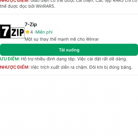
NHƯỢC ĐIỂM:
Giao diện có thể được cải thiện. Các tệp RAR5 chỉ có
thể được đọc bởi WinRAR5.
7-Zip
4
Miễn phí
Một sự thay thế mạnh mẽ cho Winrar
Tải xuống
ƯU ĐIỂM:
Hỗ trợ nhiều định dạng tệp. Việc cài đặt rất dễ dàng.
NHƯỢC ĐIỂM:
Việc trích xuất diễn ra chậm. Đôi khi bị đóng băng.