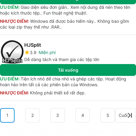
ƯU ĐIỂM:
Giao diện siêu đơn giản.. Xem nội dung đã nén theo tên
hoặc kích thước tệp.. Fun thuật nghệ thuật!.
NHƯỢC ĐIỂM:
Windows đã được bảo hiểm này.. Không bao gồm
các loại zip thay thế như .RAR..
HJSplit
3.9
Miễn phí
Dễ dàng tách và tham gia các tệp lớn
Tải xuống
ƯU ĐIỂM:
Tiện ích nhỏ để chia nhỏ và ghép các tệp. Hoạt động
hoàn hảo trên tất cả các phiên bản của Windows.
NHƯỢC ĐIỂM:
Không phải thiết kế rất đẹp.
1
2
3
4
5
Cuối