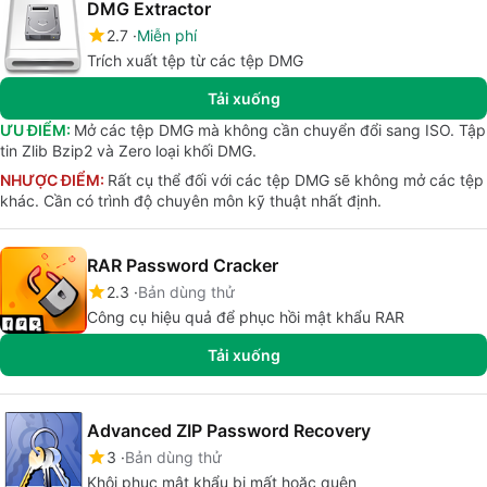
DMG Extractor
2.7
Miễn phí
Trích xuất tệp từ các tệp DMG
Tải xuống
ƯU ĐIỂM:
Mở các tệp DMG mà không cần chuyển đổi sang ISO. Tập
tin Zlib Bzip2 và Zero loại khối DMG.
NHƯỢC ĐIỂM:
Rất cụ thể đối với các tệp DMG sẽ không mở các tệp
khác. Cần có trình độ chuyên môn kỹ thuật nhất định.
RAR Password Cracker
2.3
Bản dùng thử
Công cụ hiệu quả để phục hồi mật khẩu RAR
Tải xuống
Advanced ZIP Password Recovery
3
Bản dùng thử
Khôi phục mật khẩu bị mất hoặc quên