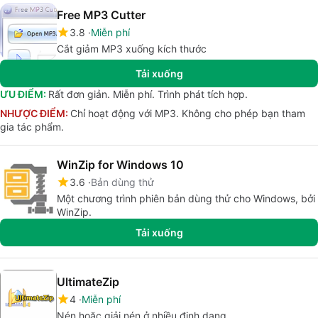
Free MP3 Cutter
3.8
Miễn phí
Cắt giảm MP3 xuống kích thước
Tải xuống
ƯU ĐIỂM:
Rất đơn giản. Miễn phí. Trình phát tích hợp.
NHƯỢC ĐIỂM:
Chỉ hoạt động với MP3. Không cho phép bạn tham
gia tác phẩm.
WinZip for Windows 10
3.6
Bản dùng thử
Một chương trình phiên bản dùng thử cho Windows, bởi
WinZip.
Tải xuống
UltimateZip
4
Miễn phí
Nén hoặc giải nén ở nhiều định dạng