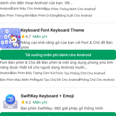
dành cho điện thoại Android của bạn. Với…
Android
Đánh Máy Cho Android
Bàn Phím Thông Minh Cho Android
Bàn Phím Thông Minh
Bàn Phím Di Động
Năng Suất Cho Android
Keyboard Font Keyboard Theme
4.7
Miễn phí
Nâng cao khả năng gõ của bạn với Font & Chủ đề Bàn
phím
Tải xuống miễn phí dành cho Android
Font Bàn phím & Chủ đề Bàn phím là một ứng dụng phong phú tính
năng được thiết kế cho người dùng Android muốn…
Android
Bàn Phím Biểu Tượng Cảm Xúc
Trình Tạo Phông Chữ Cho Android
Bàn Phím Màu Miễn Phí
Người Tạo Chủ Đề Cho Android
Phông Chữ Cho Android
SwiftKey Keyboard + Emoji
4.2
Miễn phí
Bàn phím SwiftKey: Một giải pháp gõ thông minh