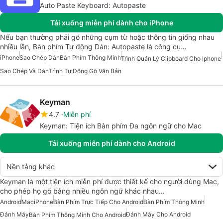
Auto Paste Keyboard: Autopaste
Tải xuống miễn phí dành cho iPhone
Nếu bạn thường phải gõ những cụm từ hoặc thông tin giống nhau
nhiều lần, Bàn phím Tự động Dán: Autopaste là công cụ…
iPhone
Sao Chép Dán
Bàn Phím Thông Minh
Trình Quản Lý Clipboard Cho Iphone
Sao Chép Và Dán
Trình Tự Động Gõ Văn Bản
Keyman
4.7
Miễn phí
Keyman: Tiện ích Bàn phím Đa ngôn ngữ cho Mac
Tải xuống miễn phí dành cho Android
Nền tảng khác
Keyman là một tiện ích miễn phí được thiết kế cho người dùng Mac,
cho phép họ gõ bằng nhiều ngôn ngữ khác nhau…
Android
Mac
iPhone
Bàn Phím Trực Tiếp Cho Android
Bàn Phím Thông Minh
Đánh Máy
Đánh Máy Cho Android
Bàn Phím Thông Minh Cho Android