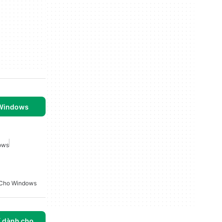
 Windows
ows
i Cho Windows
í dành cho