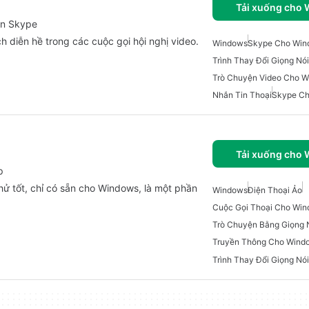
Tải xuống cho
ện Skype
 diễn hề trong các cuộc gọi hội nghị video.
Windows
Skype Cho Win
Trình Thay Đổi Giọng Nói
Trò Chuyện Video Cho 
Nhắn Tin Thoại
Skype C
Tải xuống cho
p
ử tốt, chỉ có sẵn cho Windows, là một phần
Windows
Điện Thoại Ảo
Cuộc Gọi Thoại Cho Wi
Trò Chuyện Bằng Giọng 
Truyền Thông Cho Wind
Trình Thay Đổi Giọng N