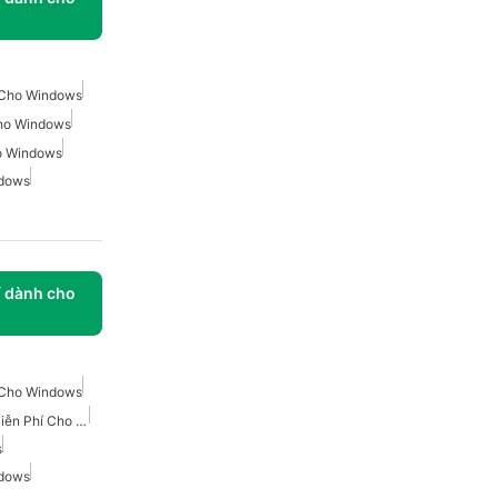
i Cho Windows
ho Windows
o Windows
ndows
í dành cho
i Cho Windows
Trình Nhắn Tin Tức Thì Miễn Phí Cho Windows
s
ndows