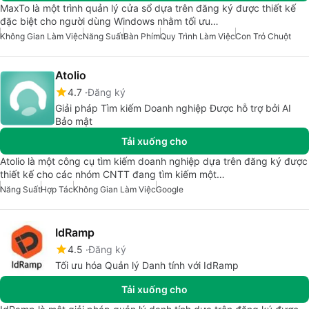
MaxTo là một trình quản lý cửa sổ dựa trên đăng ký được thiết kế
đặc biệt cho người dùng Windows nhằm tối ưu…
Không Gian Làm Việc
Năng Suất
Bàn Phím
Quy Trình Làm Việc
Con Trỏ Chuột
Atolio
4.7
Đăng ký
Giải pháp Tìm kiếm Doanh nghiệp Được hỗ trợ bởi AI
Bảo mật
Tải xuống cho
Atolio là một công cụ tìm kiếm doanh nghiệp dựa trên đăng ký được
thiết kế cho các nhóm CNTT đang tìm kiếm một…
Năng Suất
Hợp Tác
Không Gian Làm Việc
Google
IdRamp
4.5
Đăng ký
Tối ưu hóa Quản lý Danh tính với IdRamp
Tải xuống cho