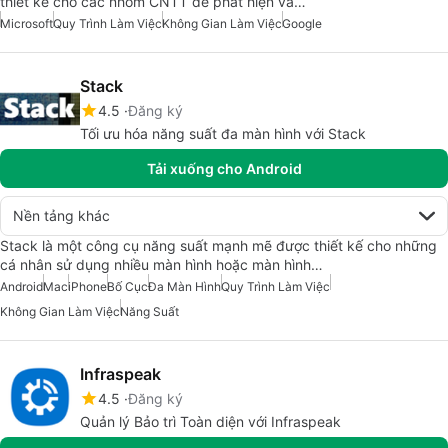
thiết kế cho các nhóm CNTT để phát hiện và…
Microsoft
Quy Trình Làm Việc
Không Gian Làm Việc
Google
Stack
4.5
Đăng ký
Tối ưu hóa năng suất đa màn hình với Stack
Tải xuống cho Android
Nền tảng khác
Stack là một công cụ năng suất mạnh mẽ được thiết kế cho những
cá nhân sử dụng nhiều màn hình hoặc màn hình…
Android
Mac
iPhone
Bố Cục
Đa Màn Hình
Quy Trình Làm Việc
Không Gian Làm Việc
Năng Suất
Infraspeak
4.5
Đăng ký
Quản lý Bảo trì Toàn diện với Infraspeak