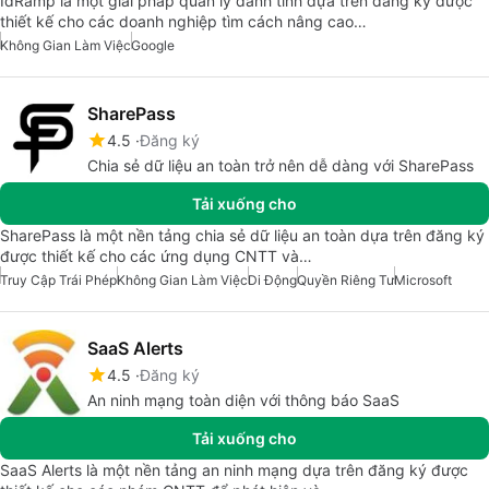
IdRamp là một giải pháp quản lý danh tính dựa trên đăng ký được
thiết kế cho các doanh nghiệp tìm cách nâng cao…
Không Gian Làm Việc
Google
SharePass
4.5
Đăng ký
Chia sẻ dữ liệu an toàn trở nên dễ dàng với SharePass
Tải xuống cho
SharePass là một nền tảng chia sẻ dữ liệu an toàn dựa trên đăng ký
được thiết kế cho các ứng dụng CNTT và…
Truy Cập Trái Phép
Không Gian Làm Việc
Di Động
Quyền Riêng Tư
Microsoft
SaaS Alerts
4.5
Đăng ký
An ninh mạng toàn diện với thông báo SaaS
Tải xuống cho
SaaS Alerts là một nền tảng an ninh mạng dựa trên đăng ký được