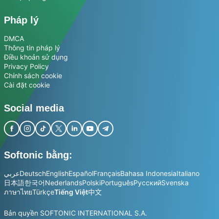
Pháp lý
DMCA
Thông tin pháp lý
Điều khoản sử dụng
Privacy Policy
Chính sách cookie
Cài đặt cookie
Social media
Softonic bằng:
عربي
Deutsch
English
Español
Français
Bahasa Indonesia
Italiano
日本語
한국어
Nederlands
Polski
Português
Русский
Svenska
ภาษาไทย
Türkçe
Tiếng Việt
中文
Bản quyền SOFTONIC INTERNATIONAL S.A.