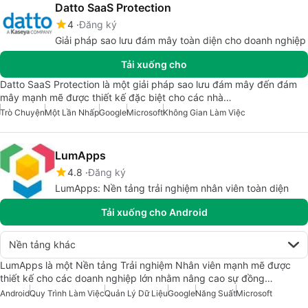
Datto SaaS Protection
4
Đăng ký
Giải pháp sao lưu đám mây toàn diện cho doanh nghiệp
Tải xuống cho
Datto SaaS Protection là một giải pháp sao lưu đám mây đến đám
mây mạnh mẽ được thiết kế đặc biệt cho các nhà…
Trò Chuyện
Một Lần Nhấp
Google
Microsoft
Không Gian Làm Việc
LumApps
4.8
Đăng ký
LumApps: Nền tảng trải nghiệm nhân viên toàn diện
Tải xuống cho Android
Nền tảng khác
LumApps là một Nền tảng Trải nghiệm Nhân viên mạnh mẽ được
thiết kế cho các doanh nghiệp lớn nhằm nâng cao sự đồng…
Android
Quy Trình Làm Việc
Quản Lý Dữ Liệu
Google
Năng Suất
Microsoft