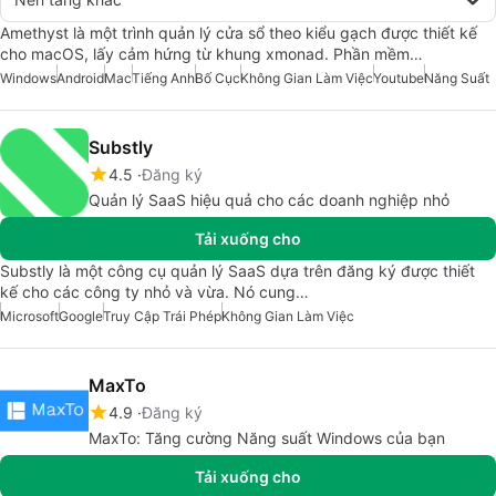
Amethyst là một trình quản lý cửa sổ theo kiểu gạch được thiết kế
cho macOS, lấy cảm hứng từ khung xmonad. Phần mềm…
Windows
Android
Mac
Tiếng Anh
Bố Cục
Không Gian Làm Việc
Youtube
Năng Suất
Substly
4.5
Đăng ký
Quản lý SaaS hiệu quả cho các doanh nghiệp nhỏ
Tải xuống cho
Substly là một công cụ quản lý SaaS dựa trên đăng ký được thiết
kế cho các công ty nhỏ và vừa. Nó cung…
Microsoft
Google
Truy Cập Trái Phép
Không Gian Làm Việc
MaxTo
4.9
Đăng ký
MaxTo: Tăng cường Năng suất Windows của bạn
Tải xuống cho