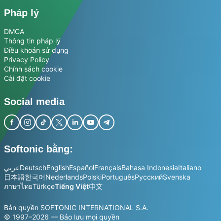
Pháp lý
DMCA
Thông tin pháp lý
Điều khoản sử dụng
Privacy Policy
Chính sách cookie
Cài đặt cookie
Social media
Softonic bằng:
عربي
Deutsch
English
Español
Français
Bahasa Indonesia
Italiano
日本語
한국어
Nederlands
Polski
Português
Русский
Svenska
ภาษาไทย
Türkçe
Tiếng Việt
中文
Bản quyền SOFTONIC INTERNATIONAL S.A.
© 1997–2026 — Bảo lưu mọi quyền