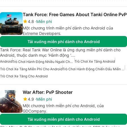
Tank Force: Free Games About Tanki Online PvP
4.8
Miễn phí
Một chương trình miễn phí dành cho Android của
Extreme Developers.
Tải xuống miễn phí dành cho Android
Tank Force: Real Tank War Online là ứng dụng miễn phí dành cho
Android, thuộc danh mục 'Hành động '.…
Android
Trò Chơi Xe Tăng Android
Trò Chơi Hành Động Nhiều Người Chơi Cho Android
Trò Chơi Xe Tăng Miễn Phí Cho Android
Trò Chơi Hành Động Chiến Đấu Miễn Phí Cho Android
Trò Chơi Xe Tăng Cho Android
War After: PvP Shooter
4.9
Miễn phí
Một chương trình miễn phí cho Android, của
GDCompany.
Tải xuống miễn phí dành cho Android