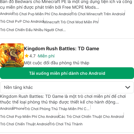
Bản đồ Bedwars cho Minecraft PE là một ứng dụng tiện ích và công
cụ miễn phí được phát triển bởi Free MCPE Mods…
Android
Trò Chơi Pvp Miễn Phí Cho Android
Trò Chơi Minecraft Trên Android
Trò Chơi PvP Cho Android
Minecraft Trò Chơi Mod Miễn Phí
Trò Chơi Chiến Đấu Nhiều Người Chơi Cho Android
Kingdom Rush Battles: TD Game
4.7
Miễn phí
Một cuộc đối đầu phòng thủ tháp
Tải xuống miễn phí dành cho Android
Nền tảng khác
Kingdom Rush Battles: TD Game là một trò chơi miễn phí để chơi
thuộc thể loại phòng thủ tháp được thiết kế cho hành động…
Android
iPhone
Trò Chơi Phòng Thủ Tháp Miễn Phí Cho Android
Trò Chơi Pvp Miễn Phí Cho Android
Các Trò Chơi Chiến Thuật Cho Android
Trò Chơi Chiến Thuật Android
Trò Chơi Thủ Thành