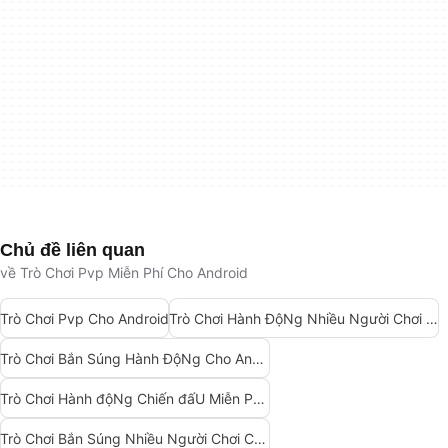
Chủ đề liên quan
về Trò Chơi Pvp Miễn Phí Cho Android
Trò Chơi Pvp Cho Android
Trò Chơi Hành ĐộNg Nhiều Người Chơi Cho Android
Trò Chơi Bắn Súng Hành ĐộNg Cho Android
Trò Chơi Hành độNg Chiến đấU Miễn Phí Cho Android
Trò Chơi Bắn Súng Nhiều Người Chơi Cho Android