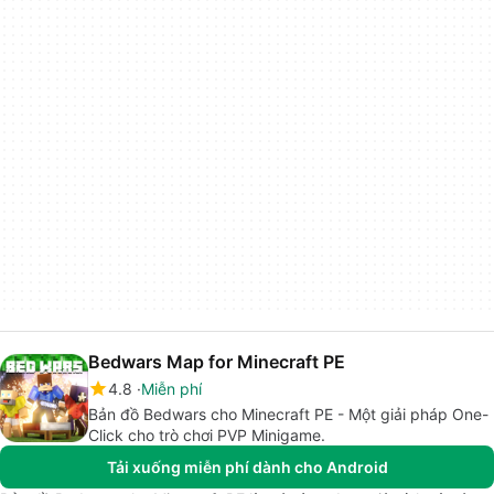
Bedwars Map for Minecraft PE
4.8
Miễn phí
Bản đồ Bedwars cho Minecraft PE - Một giải pháp One-
Click cho trò chơi PVP Minigame.
Tải xuống miễn phí dành cho Android