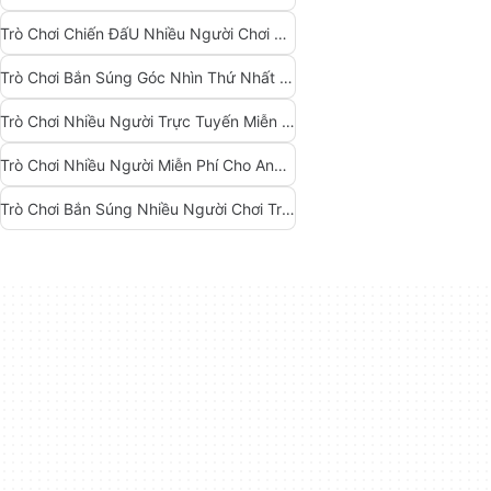
Trò Chơi Chiến ĐấU Nhiều Người Chơi Cho Android
Trò Chơi Bắn Súng Góc Nhìn Thứ Nhất Cho Android
Trò Chơi Nhiều Người Trực Tuyến Miễn Phí Cho Android
Trò Chơi Nhiều Người Miễn Phí Cho Android
Trò Chơi Bắn Súng Nhiều Người Chơi Trên Android