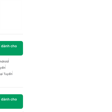
í dành cho
ndroid
uyến
ại Tuyến
í dành cho