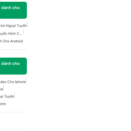
í dành cho
him Ngoại Tuyến
Phim Và Chương Trình Truyền Hình Cho Android
h Cho Android
í dành cho
Video Cho Iphone
ne
ại Tuyến
hone