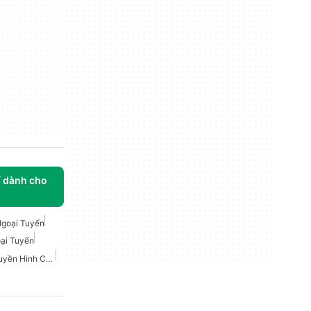
í dành cho
goại Tuyến
ại Tuyến
Phim Và Chương Trình Truyền Hình Cho Android