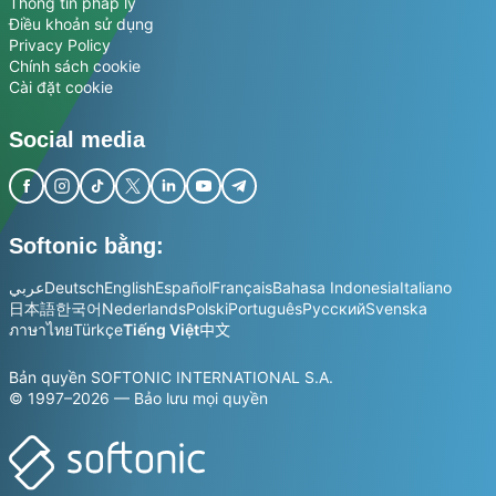
Thông tin pháp lý
Điều khoản sử dụng
Privacy Policy
Chính sách cookie
Cài đặt cookie
Social media
Softonic bằng:
عربي
Deutsch
English
Español
Français
Bahasa Indonesia
Italiano
日本語
한국어
Nederlands
Polski
Português
Русский
Svenska
ภาษาไทย
Türkçe
Tiếng Việt
中文
Bản quyền SOFTONIC INTERNATIONAL S.A.
© 1997–2026 — Bảo lưu mọi quyền