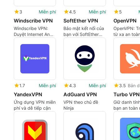
3
Miễn phí
4.5
Miễn phí
5
Windscribe VPN
SoftEther VPN
OpenVPN
Windscribe VPN:
Bảo mật kết nối của
OpenVPN: Tr
Duyệt Internet An
bạn với SoftEther
từ xa an toà
toàn và Đa năng
VPN
người dùng 
1.7
Miễn phí
4.3
Miễn phí
3.5
Bản d
YandexVPN
AdGuard VPN
Turbo VPN
Ứng dụng VPN miễn
VPN theo chủ đề
Giữ danh tín
phí và dễ tiếp cận
Ninja
bạn an toàn 
phí với Turb