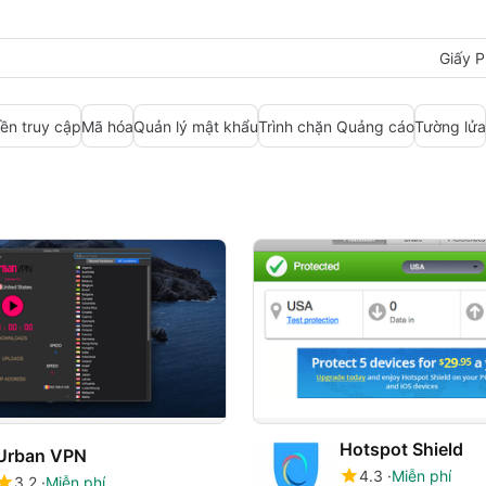
Giấy P
ền truy cập
Mã hóa
Quản lý mật khẩu
Trình chặn Quảng cáo
Tường lửa
Hotspot Shield
Urban VPN
4.3
Miễn phí
3.2
Miễn phí