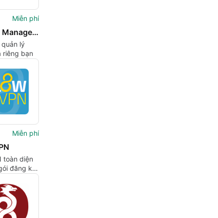
Miễn phí
Outline Manager VPN
 quản lý
 riêng bạn
Miễn phí
VPN
 toàn diện
gói đăng ký
 chi phí