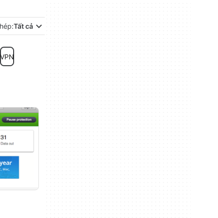
hép:
Tất cả
VPN