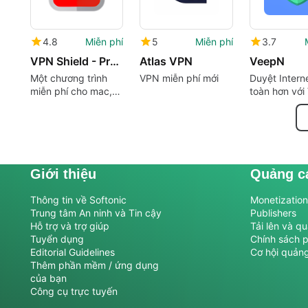
4.8
Miễn phí
5
Miễn phí
3.7
VPN Shield - Proxy Wi-Fi Security & Unblock Sites
Atlas VPN
VeepN
Một chương trình
VPN miễn phí mới
Duyệt Intern
miễn phí cho mac,
toàn hơn với
của Defendemus sp.
vườn bách thú
Giới thiệu
Quảng c
Thông tin về Softonic
Monetization 
Trung tâm An ninh và Tin cậy
Publishers
Hỗ trợ và trợ giúp
Tải lên và q
Tuyển dụng
Chính sách 
Editorial Guidelines
Cơ hội quản
Thêm phần mềm / ứng dụng
của bạn
Công cụ trực tuyến