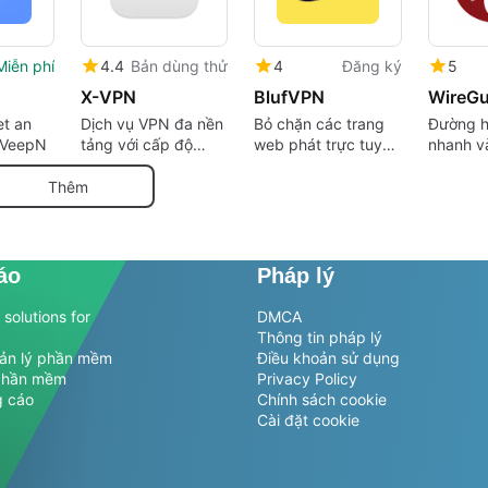
Miễn phí
4.4
Bản dùng thử
4
Đăng ký
5
X-VPN
BlufVPN
WireGu
et an
Dịch vụ VPN đa nền
Bỏ chặn các trang
Đường 
 VeepN
tảng với cấp độ
web phát trực tuyến
nhanh và
miễn phí
bằng VPN này
Thêm
áo
Pháp lý
solutions for
DMCA
Thông tin pháp lý
uản lý phần mềm
Điều khoản sử dụng
phần mềm
Privacy Policy
g cáo
Chính sách cookie
Cài đặt cookie