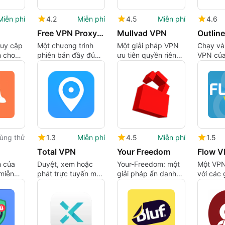
Miễn phí
4.2
Miễn phí
4.5
Miễn phí
4.6
Free VPN Proxy by Seed4.Me
Mullvad VPN
uy cập
Một chương trình
Một giải pháp VPN
Chạy và
n cho
phiên bản đầy đủ
ưu tiên quyền riêng
VPN của
Mac
cho Mac, bởi
tư
Seed4.Me VPN.
ùng thử
1.3
Miễn phí
4.5
Miễn phí
1.5
Total VPN
Your Freedom
Flow 
h của
Duyệt, xem hoặc
Your-Freedom: một
Một VPN
miễn
phát trực tuyến mọi
giải pháp ẩn danh
với các 
o VPN
thứ, mọi nơi!
và chống kiểm
tiết kiệm
duyệt