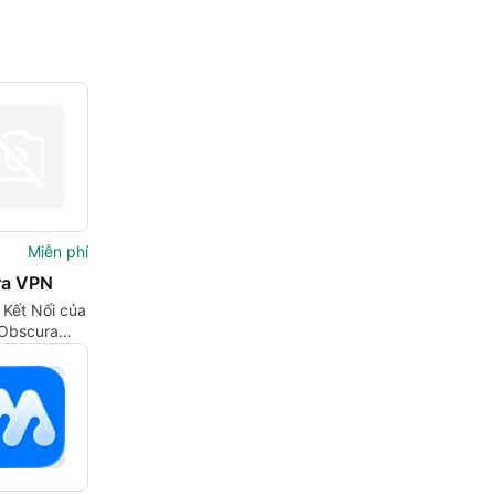
Miễn phí
ra VPN
 Kết Nối của
 Obscura