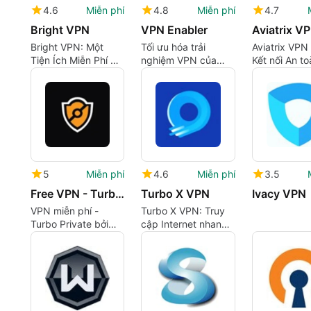
4.6
Miễn phí
4.8
Miễn phí
4.7
Bright VPN
VPN Enabler
Bright VPN: Một
Tối ưu hóa trải
Aviatrix VPN 
Tiện Ích Miễn Phí Để
nghiệm VPN của
Kết nối An to
Duyệt Web An Toàn
bạn trên Mac
Hiệu quả
5
Miễn phí
4.6
Miễn phí
3.5
Free VPN - Turbo Private by VPNLY
Turbo X VPN
Ivacy VPN
VPN miễn phí -
Turbo X VPN: Truy
Turbo Private bởi
cập Internet nhanh
VPNLY Tổng quan
và an toàn