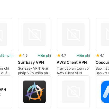
Miễn phí
4.5
Miễn phí
4.7
Miễn phí
4.1
SurfEasy VPN
AWS Client VPN
Obscu
ng chỉ
SurfEasy VPN: Giải
Truy cập an toàn với
Bảo mật
u quả
pháp VPN miễn phí
AWS Client VPN
Bạn với
cho Mac
VPN