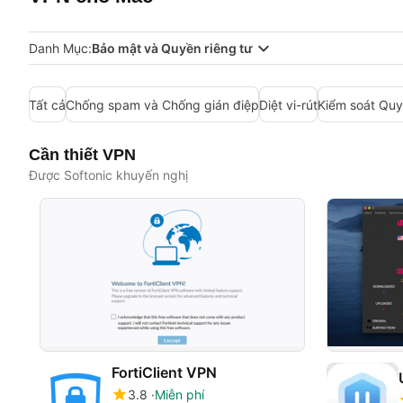
Danh Mục:
Bảo mật và Quyền riêng tư
Tất cả
Chống spam và Chống gián điệp
Diệt vi-rút
Kiểm soát Quy
Cần thiết VPN
Được Softonic khuyến nghị
FortiClient VPN
3.8
Miễn phí