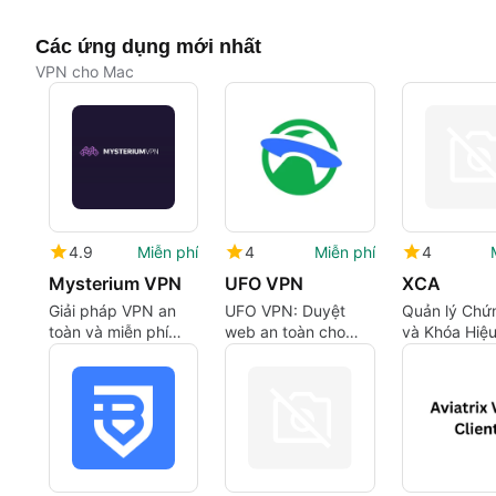
Các ứng dụng mới nhất
VPN cho Mac
4.9
Miễn phí
4
Miễn phí
4
Mysterium VPN
UFO VPN
XCA
Giải pháp VPN an
UFO VPN: Duyệt
Quản lý Chứ
toàn và miễn phí
web an toàn cho
và Khóa Hiệ
cho Mac
người dùng macOS
trên Mac