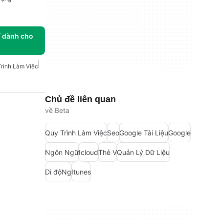
í dành cho
rình Làm Việc
Chủ đề liên quan
về Beta
Quy Trình Làm Việc
Seo
Google Tài Liệu
Google
Ngôn Ngữ
Icloud
Thẻ V
Quản Lý Dữ Liệu
Di độNg
Itunes