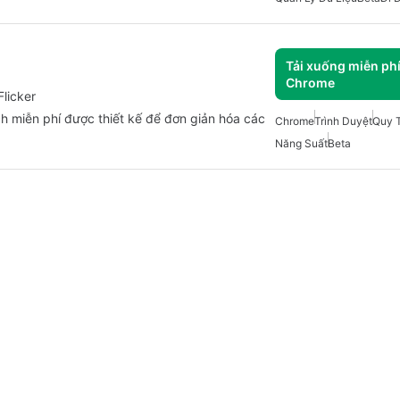
Tải xuống miễn ph
Chrome
Flicker
ch miễn phí được thiết kế để đơn giản hóa các
Chrome
Trình Duyệt
Quy T
Năng Suất
Beta