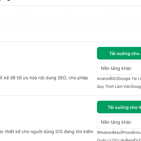
Tải xuống cho
Nền tảng khác
ết kế để tối ưu hóa nội dung SEO, cho phép
Android
SEO
Google Tài L
Quy Trình Làm Việc
Goog
Tải xuống cho
Nền tảng khác
ợc thiết kế cho người dùng iOS đang tìm kiếm
Windows
Mac
iPhone
Iclo
Quản Lý Dữ Liệu
Beta
Di 