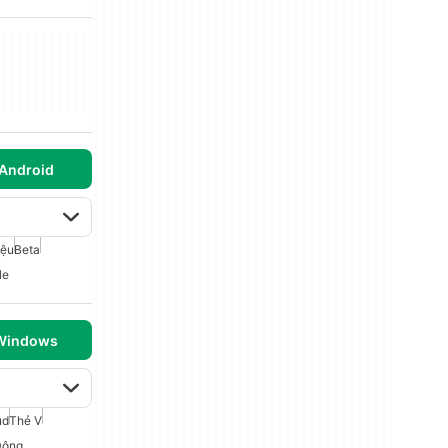
 Android
iệu
Beta
le
 Windows
ud
Thẻ V
Động