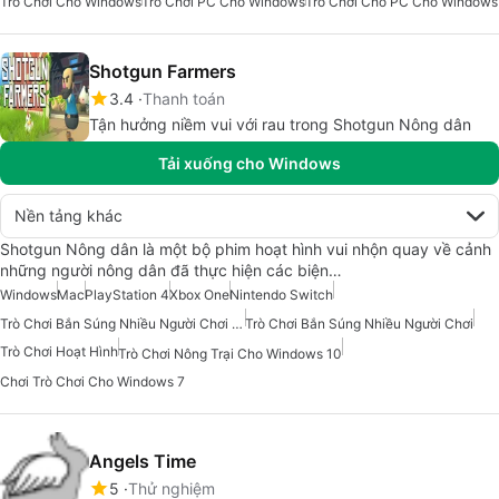
Trò Chơi Cho Windows
Trò Chơi PC Cho Windows
Trò Chơi Cho PC Cho Windows
Shotgun Farmers
3.4
Thanh toán
Tận hưởng niềm vui với rau trong Shotgun Nông dân
Tải xuống cho Windows
Nền tảng khác
Shotgun Nông dân là một bộ phim hoạt hình vui nhộn quay về cảnh
những người nông dân đã thực hiện các biện…
Windows
Mac
PlayStation 4
Xbox One
Nintendo Switch
Trò Chơi Bắn Súng Nhiều Người Chơi Cho Windows 7
Trò Chơi Bắn Súng Nhiều Người Chơi
Trò Chơi Hoạt Hình
Trò Chơi Nông Trại Cho Windows 10
Chơi Trò Chơi Cho Windows 7
Angels Time
5
Thử nghiệm