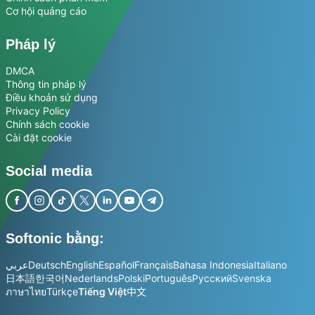
Cơ hội quảng cáo
Pháp lý
DMCA
Thông tin pháp lý
Điều khoản sử dụng
Privacy Policy
Chính sách cookie
Cài đặt cookie
Social media
Softonic bằng:
عربي
Deutsch
English
Español
Français
Bahasa Indonesia
Italiano
日本語
한국어
Nederlands
Polski
Português
Русский
Svenska
ภาษาไทย
Türkçe
Tiếng Việt
中文