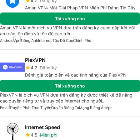
4.7
Đăng ký
Aman VPN: Một Giải Pháp VPN Miễn Phí Đáng Tin Cậy
Tải xuống cho
Aman VPN là một dịch vụ VPN dựa trên đăng ký cung cấp kết nối
an toàn, ổn định và tốc độ cao trên…
Android
Vpn
Tiếng Anh
Internet Tốc Độ Cao
Chính Phủ
PlexVPN
4.2
Đăng ký
Đánh giá toàn diện về các tính năng của PlexVPN
Tải xuống cho
PlexVPN là dịch vụ VPN dựa trên đăng ký được thiết kế để nâng
cao quyền riêng tư và truy cập internet cho người…
Email
Truyền Phát Trực Tuyến
Quyền Riêng Tư
Mạng Riêng Ảo
Vpn
Internet Speed
4.5
Miễn phí