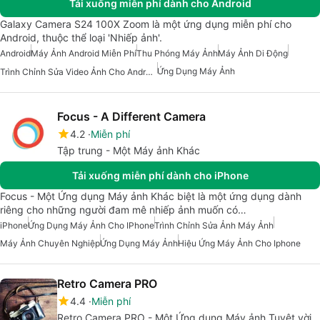
Tải xuống miễn phí dành cho Android
Galaxy Camera S24 100X Zoom là một ứng dụng miễn phí cho
Android, thuộc thể loại 'Nhiếp ảnh'.
Android
Máy Ảnh Android Miễn Phí
Thu Phóng Máy Ảnh
Máy Ảnh Di Động
Ứng Dụng Máy Ảnh
Trình Chỉnh Sửa Video Ảnh Cho Android
Focus - A Different Camera
4.2
Miễn phí
Tập trung - Một Máy ảnh Khác
Tải xuống miễn phí dành cho iPhone
Focus - Một Ứng dụng Máy ảnh Khác biệt là một ứng dụng dành
riêng cho những người đam mê nhiếp ảnh muốn có…
iPhone
Ứng Dụng Máy Ảnh Cho IPhone
Trình Chỉnh Sửa Ảnh Máy Ảnh
Máy Ảnh Chuyên Nghiệp
Ứng Dụng Máy Ảnh
Hiệu Ứng Máy Ảnh Cho Iphone
Retro Camera PRO
4.4
Miễn phí
Retro Camera PRO - Một Ứng dụng Máy ảnh Tuyệt vời