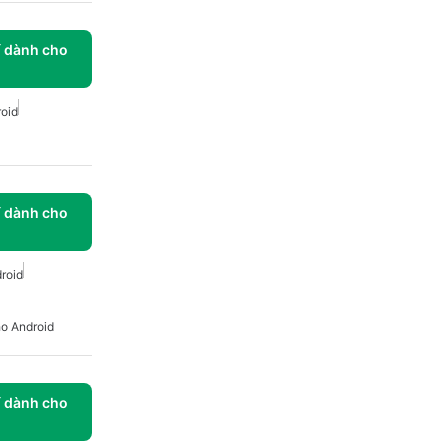
í dành cho
oid
í dành cho
roid
o Android
í dành cho