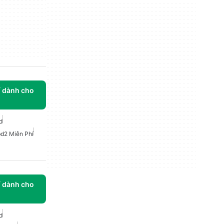
í dành cho
d
d2 Miễn Phí
í dành cho
d