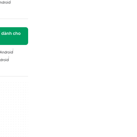
ndroid
í dành cho
Android
droid