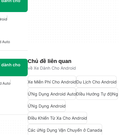
í dành cho
roid
d Auto
Chủ đề liên quan
í dành cho
về Xe Dành Cho Android
Xe Miễn Phí Cho Android
Du Lịch Cho Android
d Auto
ỨNg Dụng Android Auto
ĐIều Hướng Tự độNg
ỨNg Dụng Android
ĐIều Khiển Từ Xa Cho Android
Các ứNg Dụng Vận Chuyển ở Canada