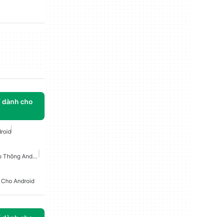
í dành cho
roid
Ứng Dụng Cảnh Báo Giao Thông Android
í Cho Android