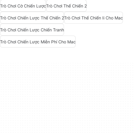
Trò Chơi Cờ Chiến Lược
Trò Chơi Thế Chiến 2
Trò Chơi Chiến Lược Thế Chiến 2
Trò Chơi Thế Chiến Ii Cho Mac
Trò Chơi Chiến Lược Chiến Tranh
Trò Chơi Chiến Lược Miễn Phí Cho Mac