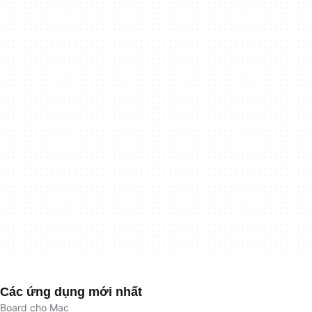
Các ứng dụng mới nhất
Board cho Mac