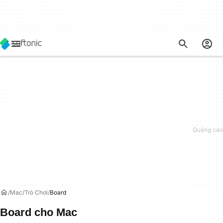
Mac
Trò Chơi
Board
Board cho Mac