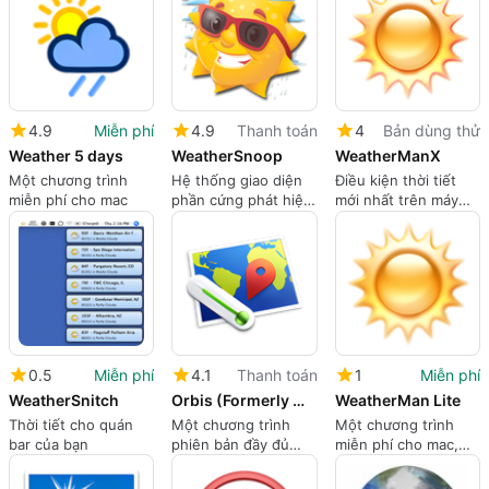
4.9
Miễn phí
4.9
Thanh toán
4
Bản dùng thử
Weather 5 days
WeatherSnoop
WeatherManX
Một chương trình
Hệ thống giao diện
Điều kiện thời tiết
miễn phí cho mac
phần cứng phát hiện
mới nhất trên máy
thời tiết
Mac của bạn
0.5
Miễn phí
4.1
Thanh toán
1
Miễn phí
WeatherSnitch
Orbis (Formerly MenuWeather)
WeatherMan Lite
Thời tiết cho quán
Một chương trình
Một chương trình
bar của bạn
phiên bản đầy đủ
miễn phí cho mac,
cho mac
của AfterTen
Software