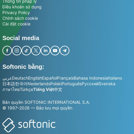
Thông tin pháp lý
Điều khoản sử dụng
Privacy Policy
Chính sách cookie
Cài đặt cookie
Social media
Softonic bằng:
عربي
Deutsch
English
Español
Français
Bahasa Indonesia
Italiano
日本語
한국어
Nederlands
Polski
Português
Русский
Svenska
ภาษาไทย
Türkçe
Tiếng Việt
中文
Bản quyền SOFTONIC INTERNATIONAL S.A.
© 1997–2026 — Bảo lưu mọi quyền