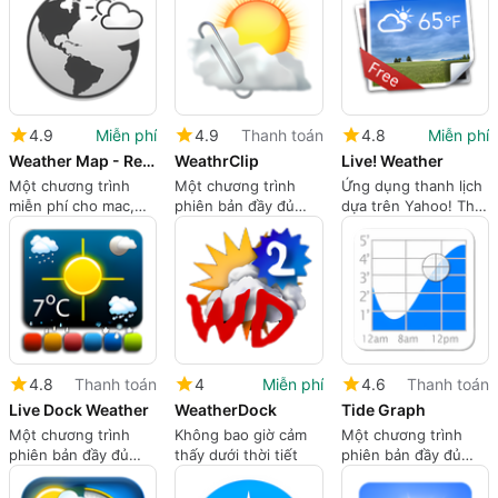
4.9
Miễn phí
4.9
Thanh toán
4.8
Miễn phí
Weather Map - Real time weather from Netatmo Stations
WeathrClip
Live! Weather
Một chương trình
Một chương trình
Ứng dụng thanh lịch
miễn phí cho mac,
phiên bản đầy đủ
dựa trên Yahoo! Thời
của Imre Katai
cho mac, bởi Gavin
tiết
Wiggins
4.8
Thanh toán
4
Miễn phí
4.6
Thanh toán
Live Dock Weather
WeatherDock
Tide Graph
Một chương trình
Không bao giờ cảm
Một chương trình
phiên bản đầy đủ
thấy dưới thời tiết
phiên bản đầy đủ
cho Mac, bởi Raj
cho Mac, bởi
Kumar Shaw.
Brainware.