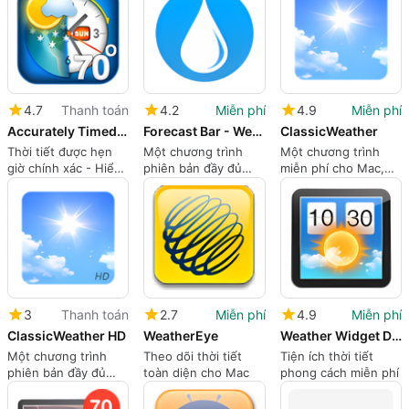
4.7
Thanh toán
4.2
Miễn phí
4.9
Miễn phí
Accurately Timed Weather
Forecast Bar - Weather, Radar and Alerts
ClassicWeather
Thời tiết được hẹn
Một chương trình
Một chương trình
giờ chính xác - Hiển
phiên bản đầy đủ
miễn phí cho Mac,
thị thời gian và thời
cho mac
bởi Demodit GmbH.
tiết trên màn hình
của bạn
3
Thanh toán
2.7
Miễn phí
4.9
Miễn phí
ClassicWeather HD
WeatherEye
Weather Widget Desktop
Một chương trình
Theo dõi thời tiết
Tiện ích thời tiết
phiên bản đầy đủ
toàn diện cho Mac
phong cách miễn phí
cho mac