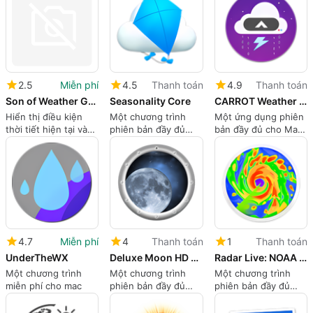
2.5
Miễn phí
4.5
Thanh toán
4.9
Thanh toán
Son of Weather Grok
Seasonality Core
CARROT Weather - Talking Forecast Robot
Hiển thị điều kiện
Một chương trình
Một ứng dụng phiên
thời tiết hiện tại và
phiên bản đầy đủ
bản đầy đủ cho Mac,
dự báo trên bàn làm
cho mac, của
bởi Grailr LLC.
việc
Gaucho Software
LLC.
4.7
Miễn phí
4
Thanh toán
1
Thanh toán
UnderTheWX
Deluxe Moon HD - Moon Phase Calendar
Radar Live: NOAA doppler radar loop and weather forecast
Một chương trình
Một chương trình
Một chương trình
miễn phí cho mac
phiên bản đầy đủ
phiên bản đầy đủ
cho mac, của Sergey
cho mac
Vdovenko