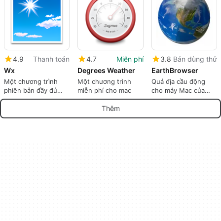
4.9
Thanh toán
4.7
Miễn phí
3.8
Bản dùng thử
Wx
Degrees Weather
EarthBrowser
Một chương trình
Một chương trình
Quả địa cầu động
phiên bản đầy đủ
miễn phí cho mac
cho máy Mac của
cho Mac, bởi Craig
bạn
Hunter.
Thêm