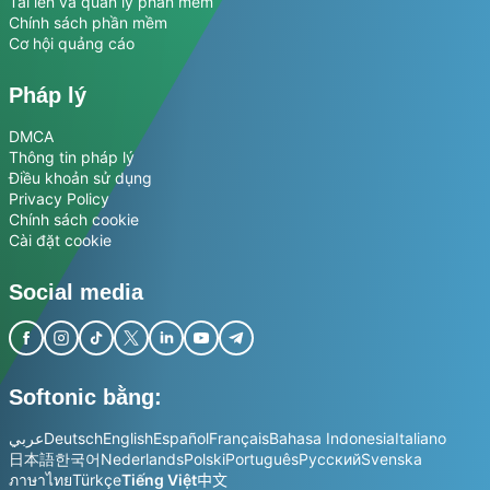
Tải lên và quản lý phần mềm
Chính sách phần mềm
Cơ hội quảng cáo
Pháp lý
DMCA
Thông tin pháp lý
Điều khoản sử dụng
Privacy Policy
Chính sách cookie
Cài đặt cookie
Social media
Softonic bằng:
عربي
Deutsch
English
Español
Français
Bahasa Indonesia
Italiano
日本語
한국어
Nederlands
Polski
Português
Русский
Svenska
ภาษาไทย
Türkçe
Tiếng Việt
中文