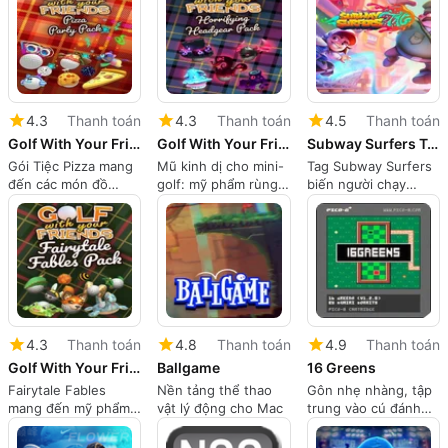
4.3
Thanh toán
4.3
Thanh toán
4.5
Thanh toán
Golf With Your Friends: Pizza Party Pack
Golf With Your Friends: Horrifying Headgear Pack
Subway Surfers Tag
Gói Tiệc Pizza mang
Mũ kinh dị cho mini-
Tag Subway Surfers
đến các món đồ
golf: mỹ phẩm rùng
biến người chạy
trang trí theo chủ đề
rợn cho niềm vui đa
thành trượt ván
pizza cho Golf Với
người chơi
trong đấu trường
Bạn Bè
4.3
Thanh toán
4.8
Thanh toán
4.9
Thanh toán
Golf With Your Friends: Fairytale Fables Pack
Ballgame
16 Greens
Fairytale Fables
Nền tảng thể thao
Gôn nhẹ nhàng, tập
mang đến mỹ phẩm
vật lý động cho Mac
trung vào cú đánh
như trong truyện cổ
với thẩm mỹ low-poly
tích cho mini-golf