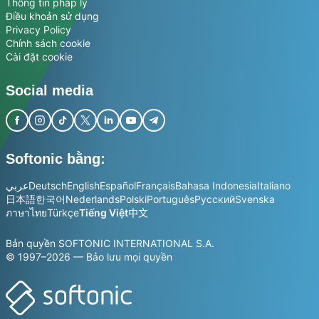
Thông tin pháp lý
Điều khoản sử dụng
Privacy Policy
Chính sách cookie
Cài đặt cookie
Social media
Softonic bằng:
عربي
Deutsch
English
Español
Français
Bahasa Indonesia
Italiano
日本語
한국어
Nederlands
Polski
Português
Русский
Svenska
ภาษาไทย
Türkçe
Tiếng Việt
中文
Bản quyền SOFTONIC INTERNATIONAL S.A.
© 1997–2026 — Bảo lưu mọi quyền