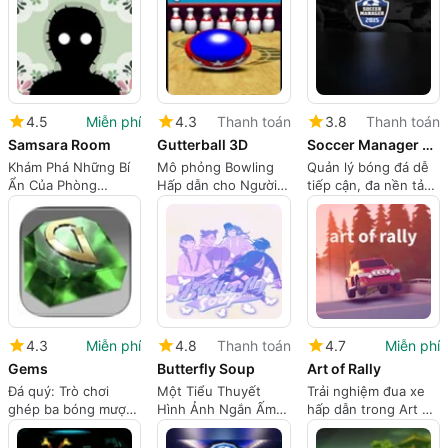
căng thẳng
4.5
Miễn phí
4.3
Thanh toán
3.8
Thanh toán
Samsara Room
Gutterball 3D
Soccer Manager 2015
Khám Phá Những Bí
Mô phỏng Bowling
Quản lý bóng đá dễ
Ẩn Của Phòng
Hấp dẫn cho Người
tiếp cận, đa nền tảng
Samsara
dùng Mac
cho những chiến
lược gia câu lạc bộ
bình thường
4.3
Miễn phí
4.8
Thanh toán
4.7
Miễn phí
Gems
Butterfly Soup
Art of Rally
Đá quý: Trò chơi
Một Tiểu Thuyết
Trải nghiệm đua xe
ghép ba bóng mượt
Hình Ảnh Ngắn Ấm
hấp dẫn trong Art of
mà với chế độ thư
Áp Về Tình Bạn Và
Rally
giãn và chế độ
Danh Tính