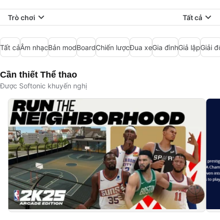
Trò chơi
Tất cả
Tất cả
Âm nhạc
Bản mod
Board
Chiến lược
Đua xe
Gia đình
Giả lập
Giải đ
Cần thiết Thể thao
Được Softonic khuyến nghị