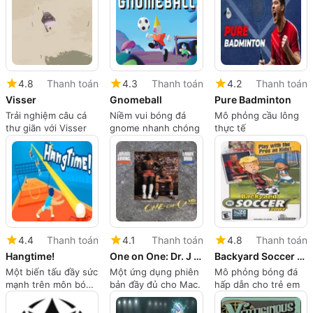
4.8
Thanh toán
4.3
Thanh toán
4.2
Thanh toán
Visser
Gnomeball
Pure Badminton
Trải nghiệm câu cá
Niềm vui bóng đá
Mô phỏng cầu lông
thư giãn với Visser
gnome nhanh chóng
thực tế
4.4
Thanh toán
4.1
Thanh toán
4.8
Thanh toán
Hangtime!
One on One: Dr. J vs. Larry Bird
Backyard Soccer 2004
Một biến tấu đầy sức
Một ứng dụng phiên
Mô phỏng bóng đá
mạnh trên môn bóng
bản đầy đủ cho Mac.
hấp dẫn cho trẻ em
chuyền