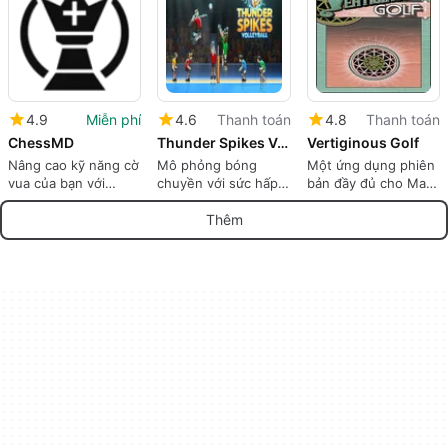
4.9
Miễn phí
4.6
Thanh toán
4.8
Thanh toán
ChessMD
Thunder Spikes Volleyball
Vertiginous Golf
Nâng cao kỹ năng cờ
Mô phỏng bóng
Một ứng dụng phiên
vua của bạn với
chuyền với sức hấp
bản đầy đủ cho Mac,
ChessMD
dẫn cổ điển của trò
bởi Kinelco.
chơi arcade
Thêm