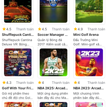
Wicked
4.5
Thanh toán
4.5
Thanh toán
4.9
Thanh toán
Shufflepuck Cantina Deluxe VR
Soccer Manager 2017
Mini Golf Arena
Shufflepuck Cantina
Quản lý Bóng đá
Đấu Trường Mini
Deluxe VR: Bóng
2017: Kiểm soát câu
Golf: Mini-golf xã
chày không khí khoa
lạc bộ bóng đá dựa
hội, dựa trên vật lý
học viễn tưởng với
trên cơ sở dữ liệu
cho những người
sự tiến triển RPG
nhẹ
chơi sáng tạo
4.3
Thanh toán
4
Thanh toán
4
Thanh toán
Golf With Your Friends: Teams Mascot Hat Pack
NBA 2K25: Arcade Edition
NBA 2K23: Arcade Edition
Gói mỹ phẩm theo
Một ứng dụng phiên
Một chương trình
chủ đề đội cho Golf
bản đầy đủ cho Mac,
phiên bản đầy đủ
Với Bạn Bè
bởi 2K.
cho Mac, bởi 2K.