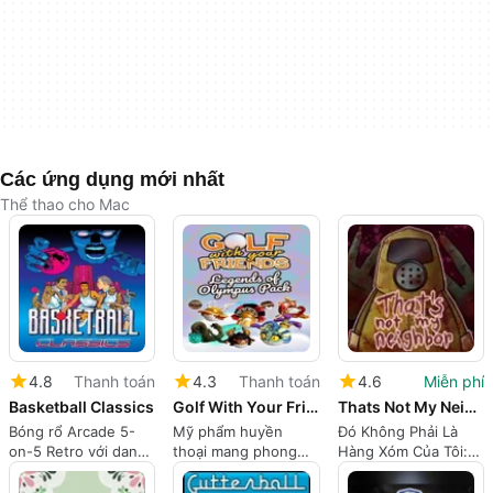
Các ứng dụng mới nhất
Thể thao cho Mac
4.8
Thanh toán
4.3
Thanh toán
4.6
Miễn phí
Basketball Classics
Golf With Your Friends: Legends of Olympus Pack
Thats Not My Neighbor
Bóng rổ Arcade 5-
Mỹ phẩm huyền
Đó Không Phải Là
on-5 Retro với danh
thoại mang phong
Hàng Xóm Của Tôi:
sách lịch sử sâu sắc
cách Olympus đến
Một trò chơi kinh dị
mini-golf xã hội
kiểm tra danh tính