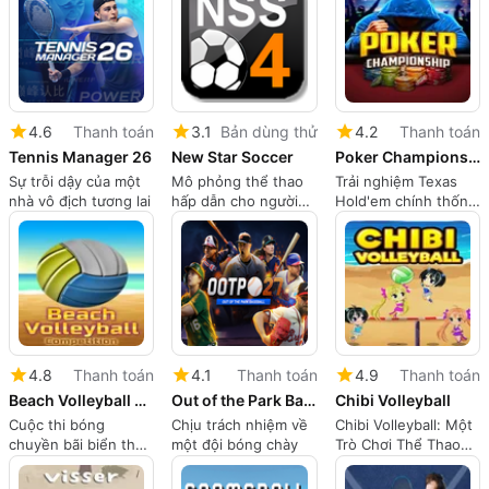
nhiều người chơi
4.6
Thanh toán
3.1
Bản dùng thử
4.2
Thanh toán
Tennis Manager 26
New Star Soccer
Poker Championship
Sự trỗi dậy của một
Mô phỏng thể thao
Trải nghiệm Texas
nhà vô địch tương lai
hấp dẫn cho người
Hold'em chính thống
dùng Mac
trên Mac
4.8
Thanh toán
4.1
Thanh toán
4.9
Thanh toán
Beach Volleyball Competition
Out of the Park Baseball 27
Chibi Volleyball
Cuộc thi bóng
Chịu trách nhiệm về
Chibi Volleyball: Một
chuyền bãi biển thú
một đội bóng chày
Trò Chơi Thể Thao
vị dành cho người
Anime Vui Nhộn
dùng Mac