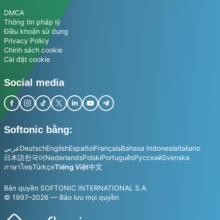
DMCA
Thông tin pháp lý
Điều khoản sử dụng
Privacy Policy
Chính sách cookie
Cài đặt cookie
Social media
Softonic bằng:
عربي
Deutsch
English
Español
Français
Bahasa Indonesia
Italiano
日本語
한국어
Nederlands
Polski
Português
Русский
Svenska
ภาษาไทย
Türkçe
Tiếng Việt
中文
Bản quyền SOFTONIC INTERNATIONAL S.A.
© 1997–2026 — Bảo lưu mọi quyền