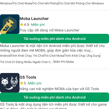
Windows
Trò Chơi Moba
Trò Chơi Mô Phỏng
Trò Chơi Mô Phỏng Cho Windows
Moba Launcher
4.9
Miễn phí
Truy cập dễ dàng với Moba Launcher
Tải xuống miễn phí dành cho Android
Moba Launcher là một tiện ích Android miễn phí được thiết kế cho
những người đam mê MOBA, giúp đơn giản hóa việc truy…
Android
Trình Khởi Chạy Trò Chơi
Trò Chơi Moba
Trình Khởi Chạy Ứng Dụng
Miễn Phí Moba
Trò Chơi Di Động Nhiều Người Chơi Cho Android
GS Tools
5
Miễn phí
Nâng cao trải nghiệm MOBA của bạn với GS Tools
Tải xuống miễn phí dành cho Android
GS Tools là một ứng dụng tiện ích miễn phí được thiết kế cho game
thủ di động, đặc biệt là những người thích…