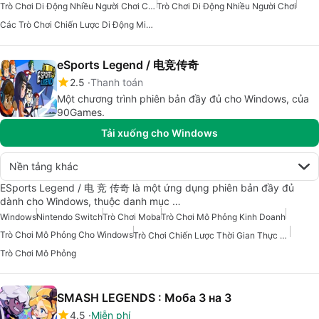
Trò Chơi Di Động Nhiều Người Chơi Cho Android
Trò Chơi Di Động Nhiều Người Chơi
Các Trò Chơi Chiến Lược Di Động Miễn Phí Cho Android
eSports Legend / 电竞传奇
2.5
Thanh toán
Một chương trình phiên bản đầy đủ cho Windows, của
90Games.
Tải xuống cho Windows
Nền tảng khác
ESports Legend / 电 竞 传奇 là một ứng dụng phiên bản đầy đủ
dành cho Windows, thuộc danh mục …
Windows
Nintendo Switch
Trò Chơi Moba
Trò Chơi Mô Phỏng Kinh Doanh
Trò Chơi Mô Phỏng Cho Windows
Trò Chơi Chiến Lược Thời Gian Thực Cho Windows 7
Trò Chơi Mô Phỏng
SMASH LEGENDS : Моба 3 на 3
4.5
Miễn phí