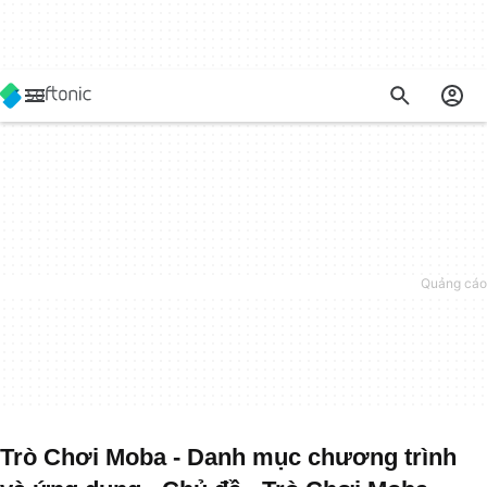
Trò Chơi Moba - Danh mục chương trình