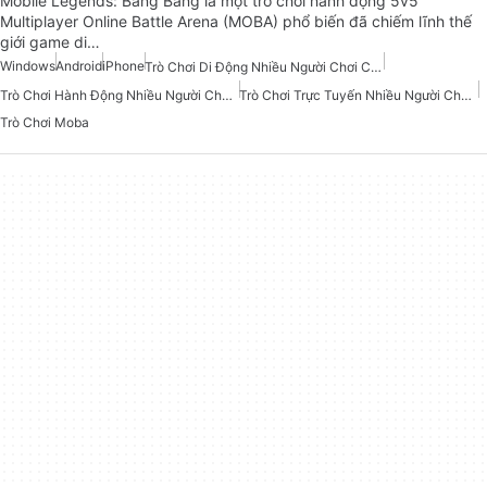
Mobile Legends: Bang Bang là một trò chơi hành động 5v5
Multiplayer Online Battle Arena (MOBA) phổ biến đã chiếm lĩnh thế
giới game di…
Windows
Android
iPhone
Trò Chơi Di Động Nhiều Người Chơi Cho Android
Trò Chơi Hành Động Nhiều Người Chơi Cho Android
Trò Chơi Trực Tuyến Nhiều Người Chơi Cho Android
Trò Chơi Moba