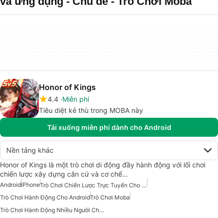
và ứng dụng - Chủ đề - Trò Chơi Moba
Honor of Kings
4.4
Miễn phí
Tiêu diệt kẻ thù trong MOBA này
Tải xuống miễn phí dành cho Android
Nền tảng khác
Honor of Kings là một trò chơi di động đầy hành động với lối chơi
chiến lược xây dựng căn cứ và cơ chế…
Android
iPhone
Trò Chơi Chiến Lược Trực Tuyến Cho Android
Trò Chơi Hành Động Cho Android
Trò Chơi Moba
Trò Chơi Hành Động Nhiều Người Chơi Cho Android