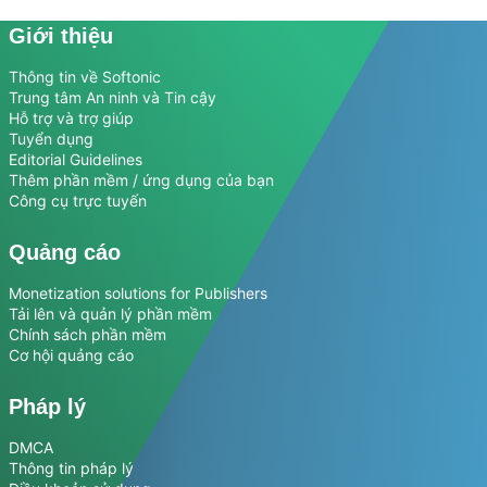
Giới thiệu
Thông tin về Softonic
Trung tâm An ninh và Tin cậy
Hỗ trợ và trợ giúp
Tuyển dụng
Editorial Guidelines
Thêm phần mềm / ứng dụng của bạn
Công cụ trực tuyến
Quảng cáo
Monetization solutions for Publishers
Tải lên và quản lý phần mềm
Chính sách phần mềm
Cơ hội quảng cáo
Pháp lý
DMCA
Thông tin pháp lý