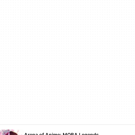
Arena of Anime: MOBA Legends