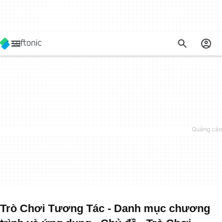
Trò Chơi Tương Tác - Danh mục chương