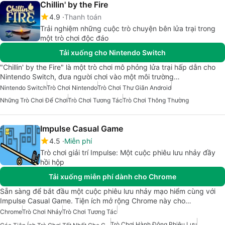
Chillin' by the Fire
4.9
Thanh toán
Trải nghiệm những cuộc trò chuyện bên lửa trại trong
một trò chơi độc đáo
Tải xuống cho Nintendo Switch
"Chillin' by the Fire" là một trò chơi mô phỏng lửa trại hấp dẫn cho
Nintendo Switch, đưa người chơi vào một môi trường…
Nintendo Switch
Trò Chơi Nintendo
Trò Chơi Thư Giãn Android
Những Trò Chơi Để Chơi
Trò Chơi Tương Tác
Trò Chơi Thông Thường
Impulse Casual Game
4.5
Miễn phí
Trò chơi giải trí Impulse: Một cuộc phiêu lưu nhảy đầy
hồi hộp
Tải xuống miễn phí dành cho Chrome
Sẵn sàng để bắt đầu một cuộc phiêu lưu nhảy mạo hiểm cùng với
Impulse Casual Game. Tiện ích mở rộng Chrome này cho…
Chrome
Trò Chơi Nhảy
Trò Chơi Tương Tác
Trò Chơi Hành Động Phiêu Lưu