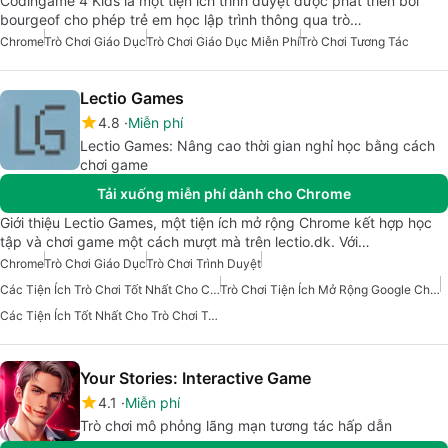
Codingame 4 Kids là một tiện ích trình duyệt được phát triển bởi
bourgeof cho phép trẻ em học lập trình thông qua trò…
Chrome
Trò Chơi Giáo Dục
Trò Chơi Giáo Dục Miễn Phí
Trò Chơi Tương Tác
Lectio Games
4.8
Miễn phí
Lectio Games: Nâng cao thời gian nghỉ học bằng cách
chơi game
Tải xuống miễn phí dành cho Chrome
Giới thiệu Lectio Games, một tiện ích mở rộng Chrome kết hợp học
tập và chơi game một cách mượt mà trên lectio.dk. Với…
Chrome
Trò Chơi Giáo Dục
Trò Chơi Trình Duyệt
Các Tiện Ích Trò Chơi Tốt Nhất Cho Chrome
Trò Chơi Tiện Ích Mở Rộng Google Chrome
Các Tiện Ích Tốt Nhất Cho Trò Chơi Trên Chrome
Your Stories: Interactive Game
4.1
Miễn phí
Trò chơi mô phỏng lãng mạn tương tác hấp dẫn