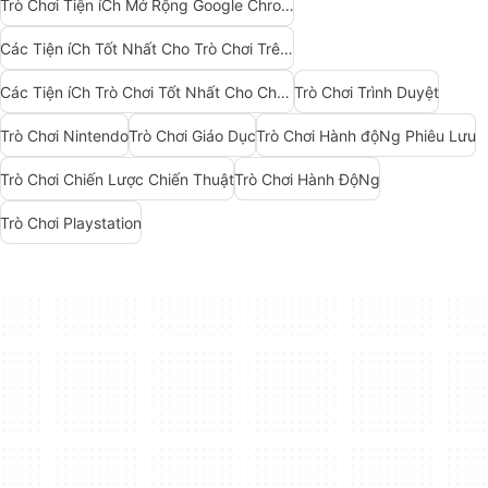
Trò Chơi Tiện íCh Mở Rộng Google Chrome
Các Tiện íCh Tốt Nhất Cho Trò Chơi Trên Chrome
Các Tiện íCh Trò Chơi Tốt Nhất Cho Chrome
Trò Chơi Trình Duyệt
Trò Chơi Nintendo
Trò Chơi Giáo Dục
Trò Chơi Hành độNg Phiêu Lưu
Trò Chơi Chiến Lược Chiến Thuật
Trò Chơi Hành ĐộNg
Trò Chơi Playstation