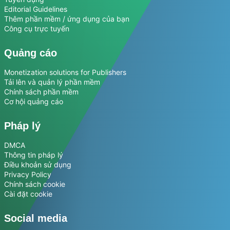
Editorial Guidelines
Thêm phần mềm / ứng dụng của bạn
Công cụ trực tuyến
Quảng cáo
Monetization solutions for Publishers
Tải lên và quản lý phần mềm
Chính sách phần mềm
Cơ hội quảng cáo
Pháp lý
DMCA
Thông tin pháp lý
Điều khoản sử dụng
Privacy Policy
Chính sách cookie
Cài đặt cookie
Social media