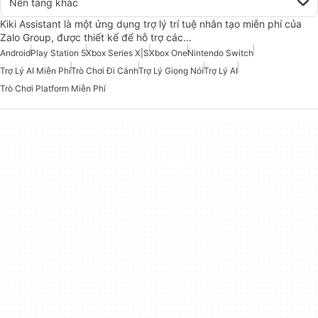
Nền tảng khác
Kiki Assistant là một ứng dụng trợ lý trí tuệ nhân tạo miễn phí của
Zalo Group, được thiết kế để hỗ trợ các…
Android
Play Station 5
Xbox Series X|S
Xbox One
Nintendo Switch
Trợ Lý AI Miễn Phí
Trò Chơi Đi Cảnh
Trợ Lý Giọng Nói
Trợ Lý AI
Trò Chơi Platform Miễn Phí