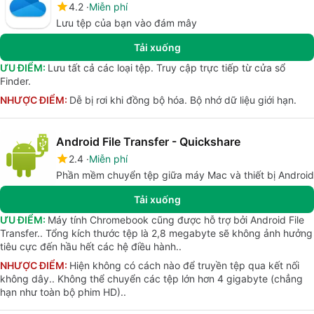
4.2
Miễn phí
Lưu tệp của bạn vào đám mây
Tải xuống
ƯU ĐIỂM:
Lưu tất cả các loại tệp. Truy cập trực tiếp từ cửa sổ
Finder.
NHƯỢC ĐIỂM:
Dễ bị rơi khi đồng bộ hóa. Bộ nhớ dữ liệu giới hạn.
Android File Transfer - Quickshare
2.4
Miễn phí
Phần mềm chuyển tệp giữa máy Mac và thiết bị Android
Tải xuống
ƯU ĐIỂM:
Máy tính Chromebook cũng được hỗ trợ bởi Android File
Transfer.. Tổng kích thước tệp là 2,8 megabyte sẽ không ảnh hưởng
tiêu cực đến hầu hết các hệ điều hành..
NHƯỢC ĐIỂM:
Hiện không có cách nào để truyền tệp qua kết nối
không dây.. Không thể chuyển các tệp lớn hơn 4 gigabyte (chẳng
hạn như toàn bộ phim HD)..