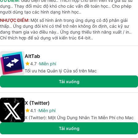
ƯU ĐIỂM:
Giao diện dễ hiểu.. Thích hợp cho sinh viên và gia sư sử
dụng.. Thay đổi mức độ khó cho các vấn đề toán học.. Cho phép
người dùng tạo các hình dạng hình học..
NHƯỢC ĐIỂM:
Một số hình ảnh trong ứng dụng có độ phân giải
thấp.. Ứng dụng đôi khi có thể trở nên không ổn định, các kỹ sư
đang tham gia vào điều này.. Ứng dụng thiếu tính năng xuất / in..
Chỉ thích hợp để sử dụng với kiến trúc 64-bit..
AltTab
4.7
Miễn phí
Tối ưu hóa Quản lý Cửa sổ trên Mac
Tải xuống
X (Twitter)
4.1
Miễn phí
X (Twitter): Một Ứng Dụng Nhắn Tin Miễn Phí cho Mac
Tải xuống